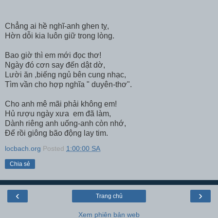
Chẳng ai hề nghĩ-anh ghen tỵ,
Hờn dỗi kia luôn giữ trong lòng.
Bao giờ thì em mới đọc thơ!
Ngày đó cơn say đến dật dờ,
Lười ăn ,biếng ngủ bên cung nhạc,
Tìm vần cho hợp nghĩa " duyên-thơ".
Cho anh mê mãi phải không em!
Hủ rượu ngày xưa em đã làm,
Dành riêng anh uống-anh còn nhớ,
Để rồi giông bão động lay tim.
locbach.org
Posted
1:00:00 SA
Chia sẻ
‹
›
Trang chủ
Xem phiên bản web