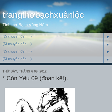
trangthơbạchxuânlộc
Tình thơ Bạch Vũng Nồm
▼
▼
▼
▼
THỨ BẢY, THÁNG 6 09, 2012
* Còn Yêu 09 (đoạn kết).