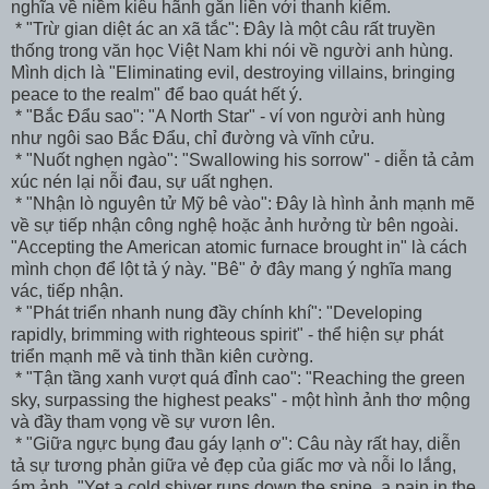
nghĩa về niềm kiêu hãnh gắn liền với thanh kiếm.
* "Trừ gian diệt ác an xã tắc": Đây là một câu rất truyền
thống trong văn học Việt Nam khi nói về người anh hùng.
Mình dịch là "Eliminating evil, destroying villains, bringing
peace to the realm" để bao quát hết ý.
* "Bắc Đẩu sao": "A North Star" - ví von người anh hùng
như ngôi sao Bắc Đẩu, chỉ đường và vĩnh cửu.
* "Nuốt nghẹn ngào": "Swallowing his sorrow" - diễn tả cảm
xúc nén lại nỗi đau, sự uất nghẹn.
* "Nhận lò nguyên tử Mỹ bê vào": Đây là hình ảnh mạnh mẽ
về sự tiếp nhận công nghệ hoặc ảnh hưởng từ bên ngoài.
"Accepting the American atomic furnace brought in" là cách
mình chọn để lột tả ý này. "Bê" ở đây mang ý nghĩa mang
vác, tiếp nhận.
* "Phát triển nhanh nung đầy chính khí": "Developing
rapidly, brimming with righteous spirit" - thể hiện sự phát
triển mạnh mẽ và tinh thần kiên cường.
* "Tận tầng xanh vượt quá đỉnh cao": "Reaching the green
sky, surpassing the highest peaks" - một hình ảnh thơ mộng
và đầy tham vọng về sự vươn lên.
* "Giữa ngực bụng đau gáy lạnh ơ": Câu này rất hay, diễn
tả sự tương phản giữa vẻ đẹp của giấc mơ và nỗi lo lắng,
ám ảnh. "Yet a cold shiver runs down the spine, a pain in the