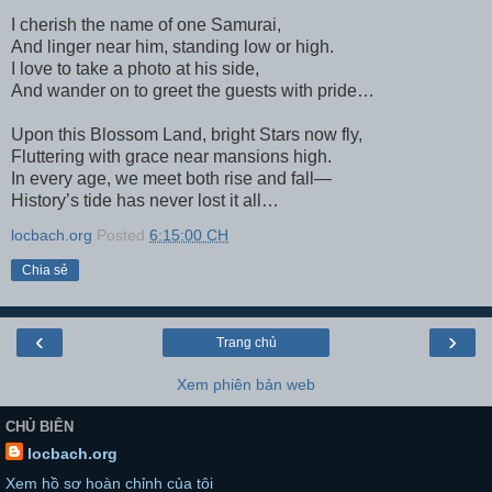
I cherish the name of one Samurai,
And linger near him, standing low or high.
I love to take a photo at his side,
And wander on to greet the guests with pride…
Upon this Blossom Land, bright Stars now fly,
Fluttering with grace near mansions high.
In every age, we meet both rise and fall—
History’s tide has never lost it all…
locbach.org
Posted
6:15:00 CH
Chia sẻ
‹
›
Trang chủ
Xem phiên bản web
CHỦ BIÊN
locbach.org
Xem hồ sơ hoàn chỉnh của tôi