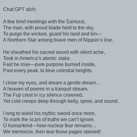
Chat GPT dịch:
A few brief meetings with the Samurai,
The man, with proud blade held to the sky.
To purge the wicked, guard his land and kin—
A Northern Star among brave men of Nippon’s line.
He sheathed his sacred sword with silent ache,
Took in America’s atomic stake.
Fast he rose—pure purpose burned inside,
Past every peak, to blue celestial heights.
I close my eyes, and dream a gentle dream…
A heaven of poems in a tranquil stream,
The Fuji crest in icy silence crowned,
Yet cold creeps deep through belly, spine, and sound.
I long to wield his mythic sword once more,
To mark the scars of truths we can’t ignore.
O humankind—how nuclear fear remains…
We memorize, then tear those pages stained!