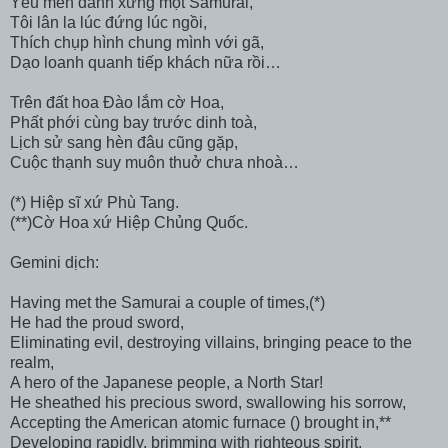
Yêu mến danh xưng một Samurai,
Tôi lân la lúc đứng lúc ngồi,
Thích chụp hình chung mình với gã,
Dạo loanh quanh tiếp khách nữa rồi…
Trên đất hoa Đào lắm cờ Hoa,
Phất phới cùng bay trước dinh toà,
Lịch sử sang hèn đâu cũng gặp,
Cuộc thạnh suy muôn thuở chưa nhoà…
(*) Hiệp sĩ xứ Phù Tang.
(**)Cờ Hoa xứ Hiệp Chủng Quốc.
Gemini dịch:
Having met the Samurai a couple of times,(*)
He had the proud sword,
Eliminating evil, destroying villains, bringing peace to the
realm,
A hero of the Japanese people, a North Star!
He sheathed his precious sword, swallowing his sorrow,
Accepting the American atomic furnace () brought in,**
Developing rapidly, brimming with righteous spirit,