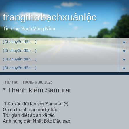
trangthơbạchxuânlộc
Tình thơ Bạch Vũng Nồm
▼
▼
▼
▼
THỨ HAI, THÁNG 6 30, 2025
* Thanh kiếm Samurai
Tiếp xúc đôi lần với Samurai,(*)
Gã có thanh đao nỗi tự hào,
Trừ gian diệt ác an xã tắc,
Anh hùng dân Nhật Bắc Đẩu sao!