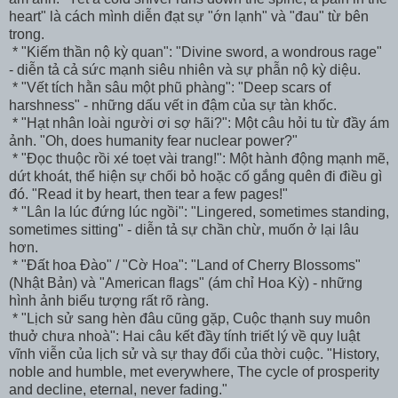
heart" là cách mình diễn đạt sự "ớn lạnh" và "đau" từ bên
trong.
* "Kiếm thần nộ kỳ quan": "Divine sword, a wondrous rage"
- diễn tả cả sức mạnh siêu nhiên và sự phẫn nộ kỳ diệu.
* "Vết tích hằn sâu một phũ phàng": "Deep scars of
harshness" - những dấu vết in đậm của sự tàn khốc.
* "Hạt nhân loài người ơi sợ hãi?": Một câu hỏi tu từ đầy ám
ảnh. "Oh, does humanity fear nuclear power?"
* "Đọc thuộc rồi xé toẹt vài trang!": Một hành động mạnh mẽ,
dứt khoát, thể hiện sự chối bỏ hoặc cố gắng quên đi điều gì
đó. "Read it by heart, then tear a few pages!"
* "Lân la lúc đứng lúc ngồi": "Lingered, sometimes standing,
sometimes sitting" - diễn tả sự chần chừ, muốn ở lại lâu
hơn.
* "Đất hoa Đào" / "Cờ Hoa": "Land of Cherry Blossoms"
(Nhật Bản) và "American flags" (ám chỉ Hoa Kỳ) - những
hình ảnh biểu tượng rất rõ ràng.
* "Lịch sử sang hèn đâu cũng gặp, Cuộc thạnh suy muôn
thuở chưa nhoà": Hai câu kết đầy tính triết lý về quy luật
vĩnh viễn của lịch sử và sự thay đổi của thời cuộc. "History,
noble and humble, met everywhere, The cycle of prosperity
and decline, eternal, never fading."