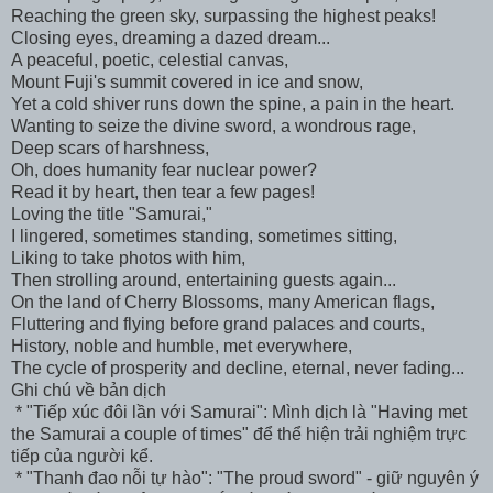
Reaching the green sky, surpassing the highest peaks!
Closing eyes, dreaming a dazed dream...
A peaceful, poetic, celestial canvas,
Mount Fuji's summit covered in ice and snow,
Yet a cold shiver runs down the spine, a pain in the heart.
Wanting to seize the divine sword, a wondrous rage,
Deep scars of harshness,
Oh, does humanity fear nuclear power?
Read it by heart, then tear a few pages!
Loving the title "Samurai,"
I lingered, sometimes standing, sometimes sitting,
Liking to take photos with him,
Then strolling around, entertaining guests again...
On the land of Cherry Blossoms, many American flags,
Fluttering and flying before grand palaces and courts,
History, noble and humble, met everywhere,
The cycle of prosperity and decline, eternal, never fading...
Ghi chú về bản dịch
* "Tiếp xúc đôi lần với Samurai": Mình dịch là "Having met
the Samurai a couple of times" để thể hiện trải nghiệm trực
tiếp của người kể.
* "Thanh đao nỗi tự hào": "The proud sword" - giữ nguyên ý