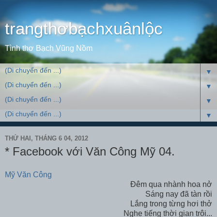
trangthơbạchxuânlộc
Tình thơ Bạch Vũng Nồm
▼
▼
▼
▼
THỨ HAI, THÁNG 6 04, 2012
* Facebook với Văn Công Mỹ 04.
Mỹ Văn Công
Đêm qua nhành hoa nở
Sáng nay đã tàn rồi
Lắng trong từng hơi thở
Nghe tiếng thời gian trôi...