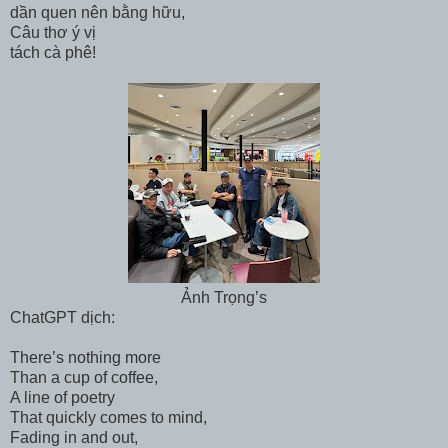
dần quen nên bằng hữu,
Câu thơ ý vị
tách cà phê!
Ảnh Trọng’s
ChatGPT dịch:
There’s nothing more
Than a cup of coffee,
A line of poetry
That quickly comes to mind,
Fading in and out,