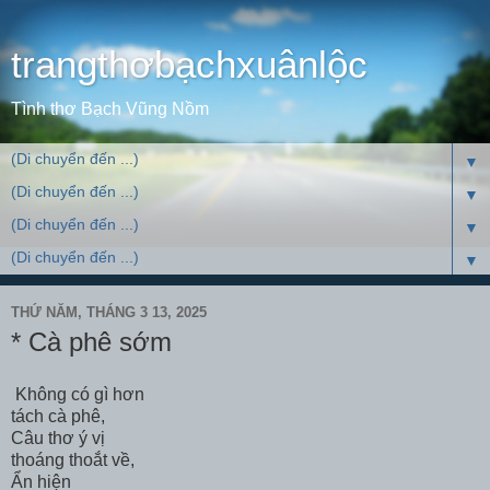
trangthơbạchxuânlộc
Tình thơ Bạch Vũng Nồm
▼
▼
▼
▼
THỨ NĂM, THÁNG 3 13, 2025
* Cà phê sớm
Không có gì hơn
tách cà phê,
Câu thơ ý vị
thoáng thoắt về,
Ẩn hiện