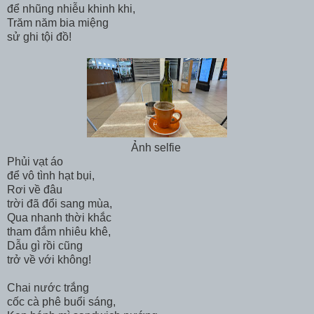
để nhũng nhiễu khinh khi,
Trăm năm bia miệng
sử ghi tội đồ!
Ảnh selfie
Phủi vạt áo
để vô tình hạt bụi,
Rơi về đâu
trời đã đổi sang mùa,
Qua nhanh thời khắc
tham đắm nhiêu khê,
Dẫu gì rồi cũng
trở về với không!
Chai nước trắng
cốc cà phê buổi sáng,