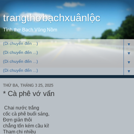
trangthơbạchxuânlộc
Tình thơ Bạch Vũng Nồm
▼
▼
▼
▼
THỨ BA, THÁNG 3 25, 2025
* Cà phê vớ vẩn
Chai nước trắng
cốc cà phê buổi sáng,
Đơn giản thôi
chẳng tốn kém cầu kì!
Tham chi nhiều