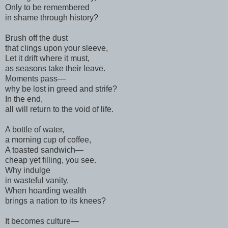
Only to be remembered
in shame through history?
Brush off the dust
that clings upon your sleeve,
Let it drift where it must,
as seasons take their leave.
Moments pass—
why be lost in greed and strife?
In the end,
all will return to the void of life.
A bottle of water,
a morning cup of coffee,
A toasted sandwich—
cheap yet filling, you see.
Why indulge
in wasteful vanity,
When hoarding wealth
brings a nation to its knees?
It becomes culture—