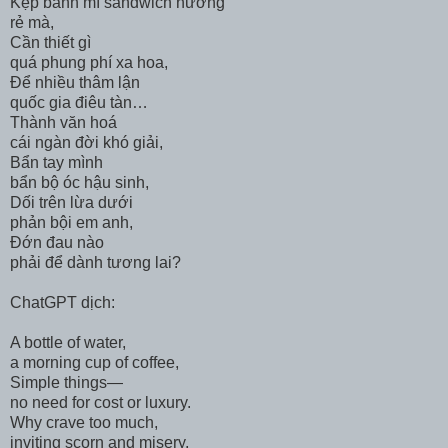
Kẹp bánh mì sandwich nướng
rẻ mà,
Cần thiết gì
quá phung phí xa hoa,
Để nhiều thâm lận
quốc gia điêu tàn…
Thành văn hoá
cái ngàn đời khó giải,
Bẩn tay mình
bẩn bộ óc hậu sinh,
Dối trên lừa dưới
phản bội em anh,
Đớn đau nào
phải để dành tương lai?
ChatGPT dịch:
A bottle of water,
a morning cup of coffee,
Simple things—
no need for cost or luxury.
Why crave too much,
inviting scorn and misery,