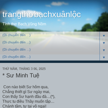
trangthơbạchxuânlộc
Tình thơ Bạch Vũng Nồm
▼
▼
▼
▼
THỨ NĂM, THÁNG 3 06, 2025
* Sư Minh Tuệ
Con nào biết Sư hôm qua,
Chẳng thiết gì Sư ngày mai,
Con thấy Sư hạnh đầu đà…(*),
Thực tu điều Thầy muốn tập…
Chánh tâm, tự tại vô ngại!