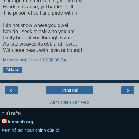
Through rain and sun, night and day…
Hardships arise, yet hardest still—
The prison of self and pride within!
I do not know where you dwell,
Nor do I seek to ask who you are.
I only hear of you through words,
As fate weaves its ebb and flow…
With pure heart, with love, unbound!
locbach.org
Posted
10:58:00 SA
Chia sẻ
‹
›
Trang chủ
Xem phiên bản web
CHỦ BIÊN
locbach.org
Xem hồ sơ hoàn chỉnh của tôi