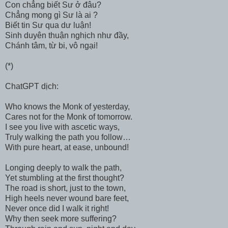
Con chẳng biết Sư ở đâu?
Chẳng mong gì Sư là ai ?
Biết tin Sư qua dư luận!
Sinh duyên thuận nghịch như đầy,
Chánh tâm, từ bi, vô ngại!
(*)
ChatGPT dịch:
Who knows the Monk of yesterday,
Cares not for the Monk of tomorrow.
I see you live with ascetic ways,
Truly walking the path you follow…
With pure heart, at ease, unbound!
Longing deeply to walk the path,
Yet stumbling at the first thought?
The road is short, just to the town,
High heels never wound bare feet,
Never once did I walk it right!
Why then seek more suffering?