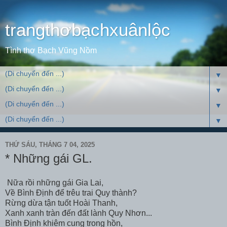
trangthơbạchxuânlộc
Tình thơ Bạch Vũng Nồm
▼
▼
▼
▼
THỨ SÁU, THÁNG 7 04, 2025
* Những gái GL.
Nữa rồi những gái Gia Lai,
Về Bình Định để trêu trai Quy thành?
Rừng dừa tận tuốt Hoài Thanh,
Xanh xanh tràn đến đất lành Quy Nhơn...
Bình Định khiêm cung trong hồn,