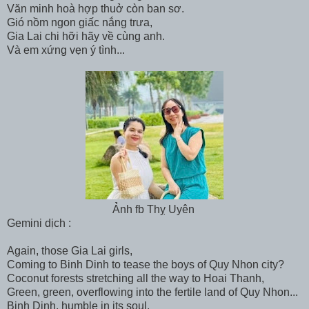
Văn minh hoà hợp thuở còn ban sơ.
Gió nồm ngon giấc nắng trưa,
Gia Lai chi hỡi hãy về cùng anh.
Và em xứng vẹn ý tình...
Ảnh fb Thỵ Uyên
Gemini dịch :
Again, those Gia Lai girls,
Coming to Binh Dinh to tease the boys of Quy Nhon city?
Coconut forests stretching all the way to Hoai Thanh,
Green, green, overflowing into the fertile land of Quy Nhon...
Binh Dinh, humble in its soul,