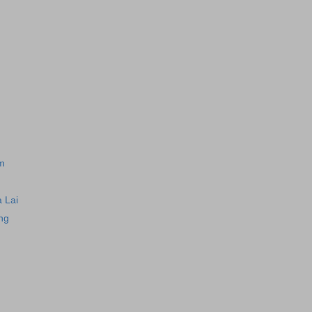
m
a Lai
ng