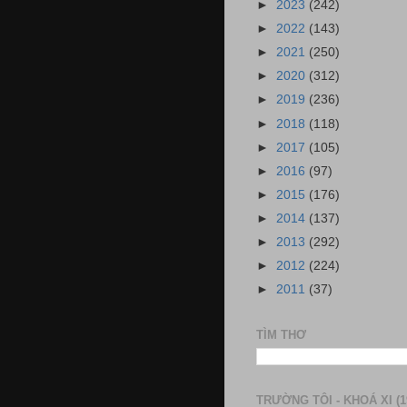
►
2023
(242)
►
2022
(143)
►
2021
(250)
►
2020
(312)
►
2019
(236)
►
2018
(118)
►
2017
(105)
►
2016
(97)
►
2015
(176)
►
2014
(137)
►
2013
(292)
►
2012
(224)
►
2011
(37)
TÌM THƠ
TRƯỜNG TÔI - KHOÁ XI (1