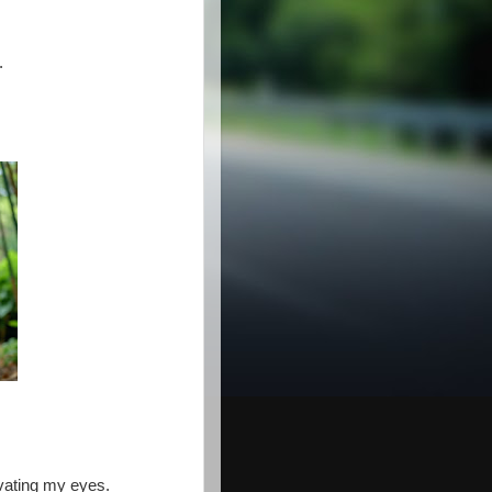
.
ivating my eyes.