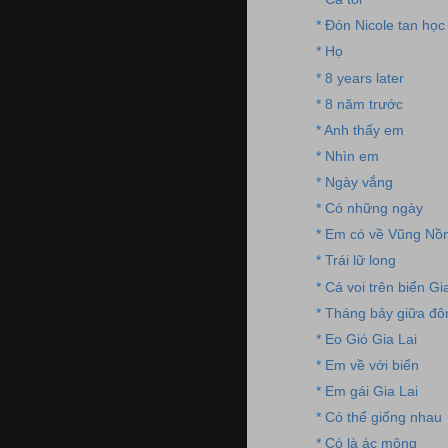
* Đón Nicole tan học
* Họ
* 8 years later
* 8 năm trước
* Anh thấy em
* Nhìn em
* Ngày vắng
* Có những ngày
* Em có về Vũng Nồ
* Trái lữ long
* Cá voi trên biển Gi
* Tháng bảy giữa đô
* Eo Gió Gia Lai
* Em về với biển
* Em gái Gia Lai
* Có thể giống nhau
* Có là ác mộng