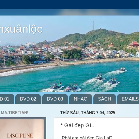
hxuânlộc
m
D 01
DVD 02
DVD 03
NHẠC
SÁCH
EMAILS
 MA-TIBETIAN!
THỨ SÁU, THÁNG 7 04, 2025
* Gái đẹp GL.
Phải em gái đẹp Gia Lai?