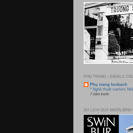
PHỤ TRANG : EMAILS CH
Phụ trang locbach
* Nghệ thuật sashimi Nh
7 năm trước
DU LỊCH QUY NHƠN,BÌNH 