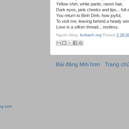
Yellow shirt, white pants, raven hair,
Dark eyes, pink cheeks and lips... full 
You return to Binh Dinh, how joyful,
To visit me, leaving behind a heady win
Love is a silken thread... restless.
Người đăng:
locbach.org
Posted
2:28:0
Bài đăng Mới hơn
Trang ch
m
ng xóm