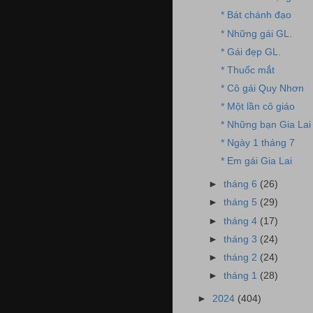
* Bát chánh đạo
* Những gái GL.
* Gái đẹp GL.
* Thuốc mắt
* Cô gái Quy Nhơn
* Một lần cô giáo
* Những bạn Gia Lai
* Ngày 1 tháng 7
* Em gái Gia Lai
►
tháng 6
(26)
►
tháng 5
(29)
►
tháng 4
(17)
►
tháng 3
(24)
►
tháng 2
(24)
►
tháng 1
(28)
►
2024
(404)