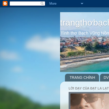
trangthơbạc
Tình thơ Bạch Vũng Nồ
TRANG CHÍNH
DV
LỜI DẠY CỦA ĐẠT LA LẠT