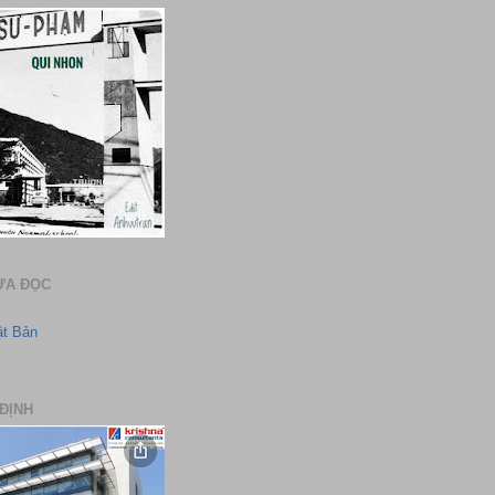
ƯA ĐỌC
ật Bản
ĐỊNH