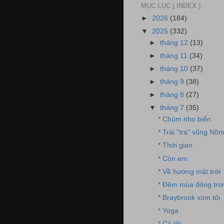
MỤC LỤC ( INDEX )
►
2026
(184)
▼
2025
(332)
►
tháng 12
(13)
►
tháng 11
(34)
►
tháng 10
(37)
►
tháng 9
(38)
►
tháng 8
(27)
▼
tháng 7
(35)
* Chùm nho biển
* Trái "tra" vũng Nồ
* Thời gian
* Còn em
* Về hướng mặt trời
* Đêm mùa đông tro
* Braybrook xóm tôi
* Yoga
* Cả tôi