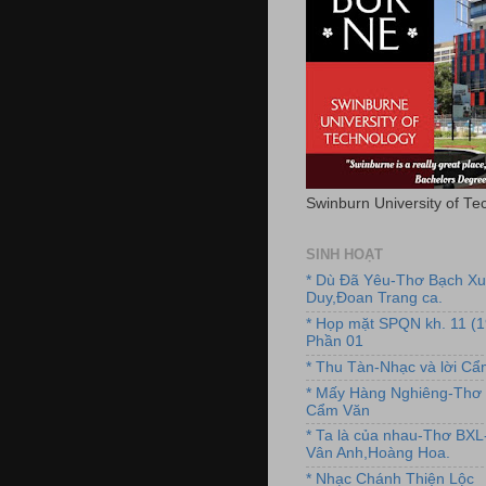
Swinburn University of Te
SINH HOẠT
* Dù Đã Yêu-Thơ Bạch X
Duy,Đoan Trang ca.
* Họp mặt SPQN kh. 11 (
Phần 01
* Thu Tàn-Nhạc và lời C
* Mấy Hàng Nghiêng-Thơ 
Cẩm Văn
* Ta là của nhau-Thơ BX
Vân Anh,Hoàng Hoa.
* Nhạc Chánh Thiện Lộc