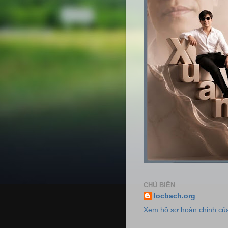
CHỦ BIÊN
locbach.org
Xem hồ sơ hoàn chỉnh của