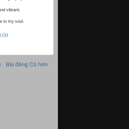
and vibrant.
e in my soul.
0 CH
ủ
Bài đăng Cũ hơn