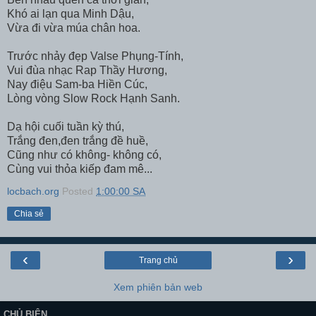
Khó ai lạn qua Minh Dậu,
Vừa đi vừa múa chân hoa.
Trước nhảy đẹp Valse Phụng-Tính,
Vui đùa nhạc Rap Thầy Hương,
Nay điệu Sam-ba Hiền Cúc,
Lòng vòng Slow Rock Hạnh Sanh.
Dạ hội cuối tuần kỳ thú,
Trắng đen,đen trắng đề huề,
Cũng như có không- không có,
Cùng vui thỏa kiếp đam mê...
locbach.org
Posted
1:00:00 SA
Chia sẻ
‹
›
Trang chủ
Xem phiên bản web
CHỦ BIÊN