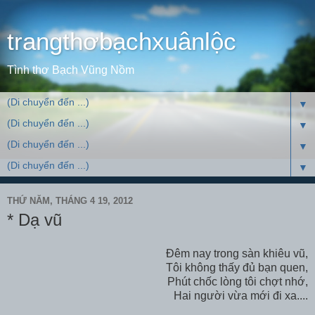
trangthơbạchxuânlộc
Tình thơ Bạch Vũng Nồm
▼
▼
▼
▼
THỨ NĂM, THÁNG 4 19, 2012
* Dạ vũ
Đêm nay trong sàn khiêu vũ,
Tôi không thấy đủ bạn quen,
Phút chốc lòng tôi chợt nhớ,
Hai người vừa mới đi xa....