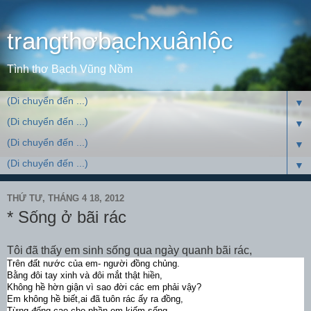
trangthơbạchxuânlộc
Tình thơ Bạch Vũng Nồm
▼
▼
▼
▼
THỨ TƯ, THÁNG 4 18, 2012
* Sống ở bãi rác
Tôi đã thấy em sinh sống qua ngày quanh bãi rác,
Trên đất nước của em- người đồng chủng.
Bằng đôi tay xinh và đôi mắt thật hiền,
Không hề hờn giận vì sao đời các em phải vậy?
Em không hề biết,ai đã tuôn rác ấy ra đồng,
Từng đống cao cho phần em kiếm sống,