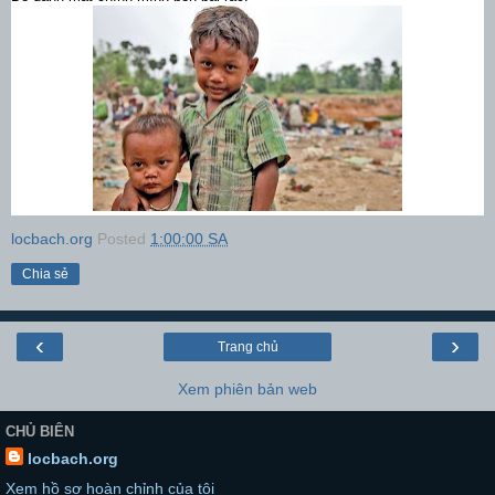
locbach.org
Posted
1:00:00 SA
Chia sẻ
‹
›
Trang chủ
Xem phiên bản web
CHỦ BIÊN
locbach.org
Xem hồ sơ hoàn chỉnh của tôi