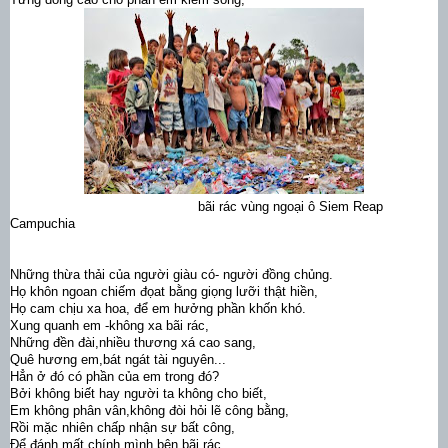
bãi rác vùng ngoại ô Siem Reap
Campuchia
Những thừa thải của người giàu có- người đồng chủng.
Họ khôn ngoan chiếm đọat bằng giọng lưỡi thật hiền,
Họ cam chịu xa hoa, để em hưởng phần khốn khó.
Xung quanh em -không xa bãi rác,
Những đền đài,nhiều thương xá cao sang,
Quê hương em,bát ngát tài nguyên...
Hẳn ở đó có phần của em trong đó?
Bởi không biết hay người ta không cho biết,
Em không phân vân,không đòi hỏi lẽ công bằng,
Rồi mặc nhiên chấp nhận sự bất công,
Để đánh mất chính mình bên bãi rác.