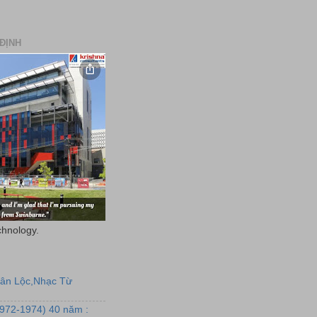
ĐỊNH
chnology.
uân Lộc,Nhạc Từ
1972-1974) 40 năm :