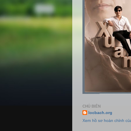
CHỦ BIÊN
locbach.org
Xem hồ sơ hoàn chỉnh của