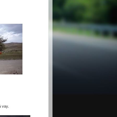
ả vay.