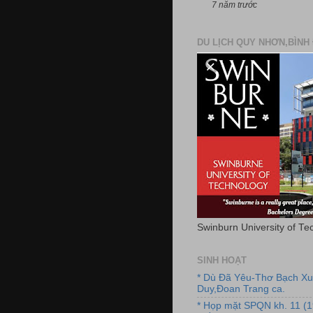
7 năm trước
DU LỊCH QUY NHƠN,BÌNH 
Swinburn University of Te
SINH HOẠT
* Dù Đã Yêu-Thơ Bạch X
Duy,Đoan Trang ca.
* Họp mặt SPQN kh. 11 (