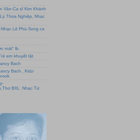
ẩm Văn-Ca sĩ Kim Khánh
Lý Thừa Nghiệp, Nhạc
L-Nhạc Lê Phú-Song ca
c mát" lb.
rẻ em khuyết tật.
,Nancy Bach
Nancy Bach , Kidz-
rook.
y-
,Thơ BXL. Nhạc Từ