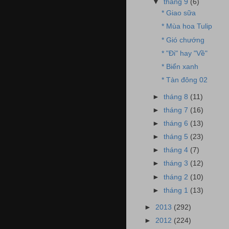
▼
tháng 9
(6)
* Giao sữa
* Mùa hoa Tulip
* Gió chướng
* "Đi" hay "Về"
* Biển xanh
* Tàn đông 02
►
tháng 8
(11)
►
tháng 7
(16)
►
tháng 6
(13)
►
tháng 5
(23)
►
tháng 4
(7)
►
tháng 3
(12)
►
tháng 2
(10)
►
tháng 1
(13)
►
2013
(292)
►
2012
(224)