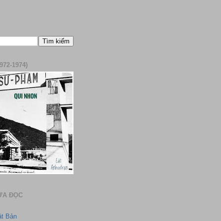
972-1974)
ƯA ĐỌC
ật Bản