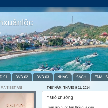
hxuânlộc
m
D 01
DVD 02
DVD 03
NHẠC
SÁCH
EMAILS
 MA-TIBETIAN!
THỨ NĂM, THÁNG 9 11, 2014
* Gió chướng
Trận gió hung tàn thổi qua đây,