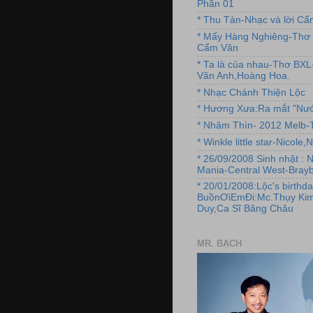
Phần 01
* Thu Tàn-Nhạc và lời C
* Mấy Hàng Nghiêng-Thơ 
Cẩm Văn
* Ta là của nhau-Thơ BX
Vân Anh,Hoàng Hoa.
* Nhạc Chánh Thiện Lộc
* Hương Xưa:Ra mắt "Nướ
* Nhâm Thìn- 2012 Melb-T
* Winkle little star-Nicole
* 26/09/2008 Sinh nhật : 
Mania-Central West-Brayb
* 20/01/2008:Lộc's birthda
BuồnƠiEmĐi:Mc.Thụy Kim
Duy,Ca Sĩ Băng Châu
MR. BẠCH