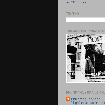
►
2011
(37)
TÌM THƠ
TRƯỜNG TÔI - KHOÁ XI (1
PHỤ TRANG : EMAILS CH
Phụ trang locbach
* Nghệ thuật sashimi Nh