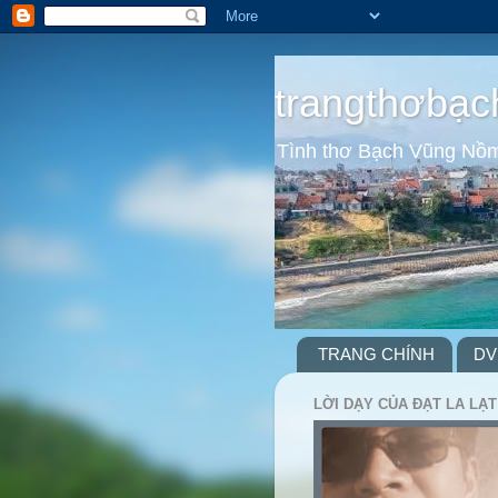
trangthơbạc
Tình thơ Bạch Vũng Nồ
TRANG CHÍNH
DV
LỜI DẠY CỦA ĐẠT LA LẠT