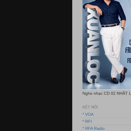
Nghe nhạc CD 02 NHẶT 
KẾT NỐI
* VOA
* RFI
* RFA Radio