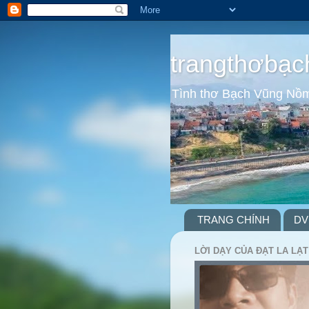
trangthơbạc
Tình thơ Bạch Vũng Nồ
TRANG CHÍNH
DV
LỜI DẠY CỦA ĐẠT LA LẠT