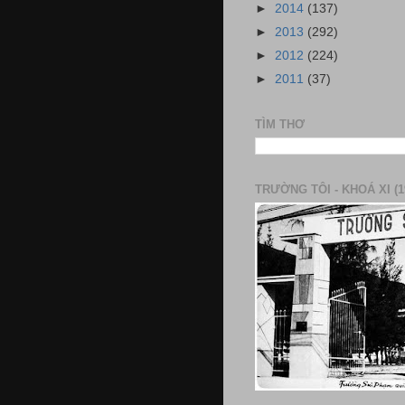
►
2014
(137)
►
2013
(292)
►
2012
(224)
►
2011
(37)
TÌM THƠ
TRƯỜNG TÔI - KHOÁ XI (1