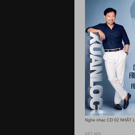
Nghe nhạc CD 02 NHẶT 
KẾT NỐI