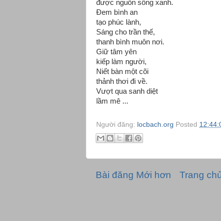
được nguồn sống xanh.
Đem bình an
tạo phúc lành,
Sáng cho trần thế,
thanh bình muôn nơi.
Giữ tâm yên
kiếp làm người,
Niết bàn một cõi
thảnh thơi đi về.
Vượt qua sanh diệt
lầm mê ...
Người đăng:
locbach.org
Posted
12:44:
Bài đăng Mới hơn
Trang ch