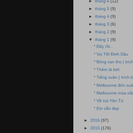
►
tháng 6
(12)
►
tháng 5
(9)
►
tháng 4
(9)
►
tháng 3
(6)
►
tháng 2
(9)
▼
tháng 1
(9)
* Đấy rồi...
* Vui Tết Đinh Dậu
* Bông vạn thọ ( tríc
* Thêm là bớt
* Tiếng xuân ( trích 
* Melbourne đón xu
* Melbourne mùa nắ
* Về núi Yên Tử
* Em vẫn đẹp
►
2016
(97)
►
2015
(176)