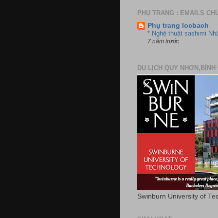
PHỤ TRANG : EMAILS CH
Phụ trang locbach
* Nghệ thuật sashimi Nh
7 năm trước
DU LỊCH QUY NHƠN,BÌNH 
Swinburn University of Te