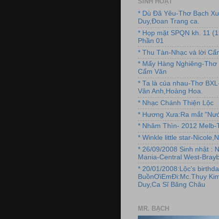
SINH HOẠT
* Dù Đã Yêu-Thơ Bạch X
Duy,Đoan Trang ca.
* Họp mặt SPQN kh. 11 (
Phần 01
* Thu Tàn-Nhạc và lời C
* Mấy Hàng Nghiêng-Thơ 
Cẩm Văn
* Ta là của nhau-Thơ BX
Vân Anh,Hoàng Hoa.
* Nhạc Chánh Thiện Lộc
* Hương Xưa:Ra mắt "Nướ
* Nhâm Thìn- 2012 Melb-T
* Winkle little star-Nicole
* 26/09/2008 Sinh nhật : 
Mania-Central West-Brayb
* 20/01/2008:Lộc's birthda
BuồnƠiEmĐi:Mc.Thụy Kim
Duy,Ca Sĩ Băng Châu
MR. BẠCH