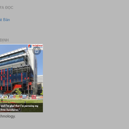
ƯA ĐỌC
ật Bản
ĐỊNH
chnology.