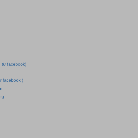
h từ facebook)
từ facebook ).
ân
ng