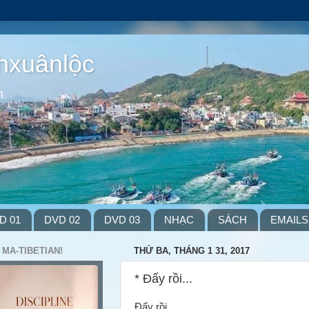
hxuânlộc
m
D 01
DVD 02
DVD 03
NHẠC
SÁCH
EMAILS
 MA-TIBETIAN!
THỨ BA, THÁNG 1 31, 2017
* Đấy rồi...
Đấy rồi