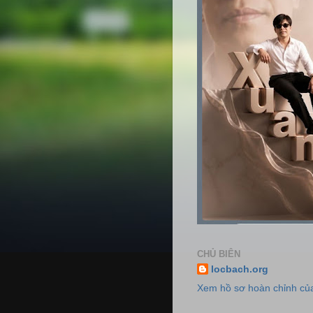
CHỦ BIÊN
locbach.org
Xem hồ sơ hoàn chỉnh của