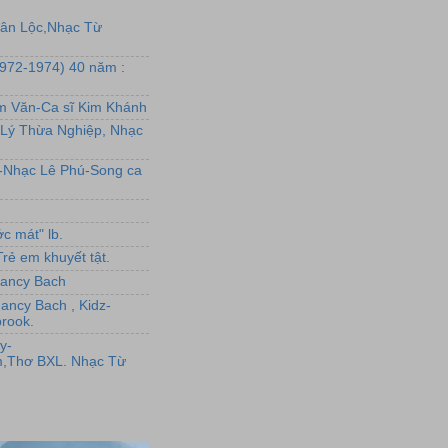
uân Lộc,Nhạc Từ
1972-1974) 40 năm :
ẩm Văn-Ca sĩ Kim Khánh
Lý Thừa Nghiệp, Nhạc
L-Nhạc Lê Phú-Song ca
c mát" lb.
rẻ em khuyết tật.
,Nancy Bach
Nancy Bach , Kidz-
rook.
y-
,Thơ BXL. Nhạc Từ