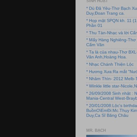
SINH HOẠT
* Dù Đã Yêu-Thơ Bạch X
Duy,Đoan Trang ca.
* Họp mặt SPQN kh. 11 (
Phần 01
* Thu Tàn-Nhạc và lời C
* Mấy Hàng Nghiêng-Thơ 
Cẩm Văn
* Ta là của nhau-Thơ BX
Vân Anh,Hoàng Hoa.
* Nhạc Chánh Thiện Lộc
* Hương Xưa:Ra mắt "Nướ
* Nhâm Thìn- 2012 Melb-T
* Winkle little star-Nicole
* 26/09/2008 Sinh nhật : 
Mania-Central West-Brayb
* 20/01/2008:Lộc's birthda
BuồnƠiEmĐi:Mc.Thụy Kim
Duy,Ca Sĩ Băng Châu
MR. BẠCH