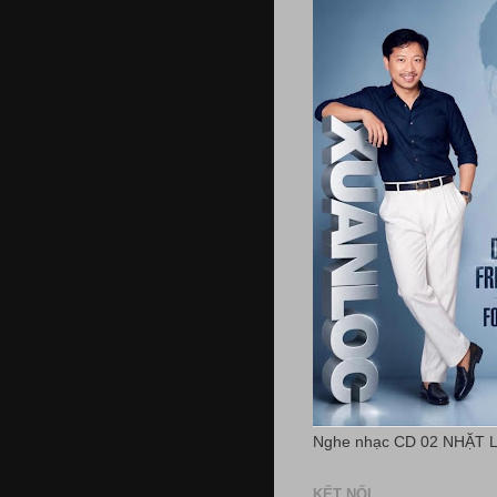
Nghe nhạc CD 02 NHẶT 
KẾT NỐI