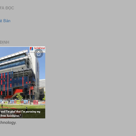
ƯA ĐỌC
ật Bản
ĐỊNH
chnology.