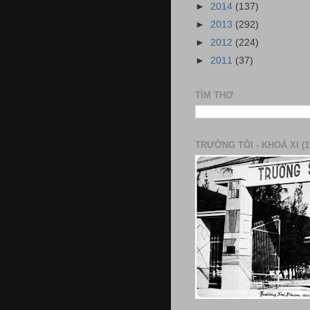
►
2014
(137)
►
2013
(292)
►
2012
(224)
►
2011
(37)
TÌM THƠ
TRƯỜNG TÔI - KHOÁ XI (1