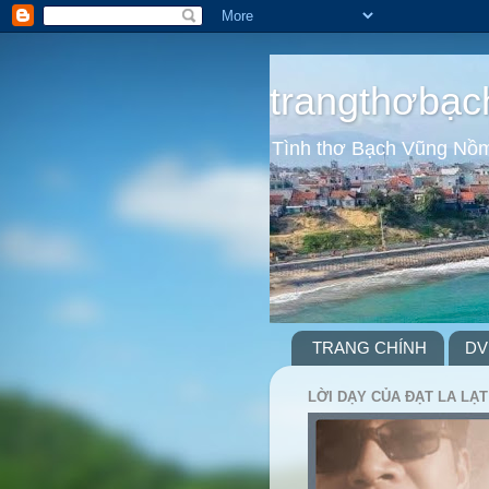
trangthơbạc
Tình thơ Bạch Vũng Nồ
TRANG CHÍNH
DV
LỜI DẠY CỦA ĐẠT LA LẠT