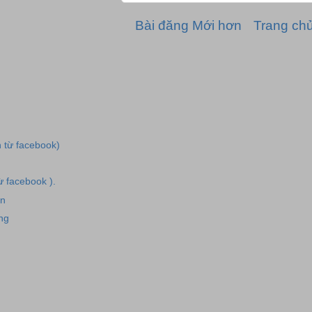
Bài đăng Mới hơn
Trang ch
h từ facebook)
từ facebook ).
ân
ng