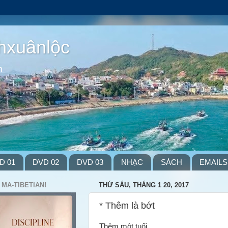
hxuânlộc
m
D 01
DVD 02
DVD 03
NHẠC
SÁCH
EMAILS
 MA-TIBETIAN!
THỨ SÁU, THÁNG 1 20, 2017
* Thêm là bớt
Thêm một tuổi