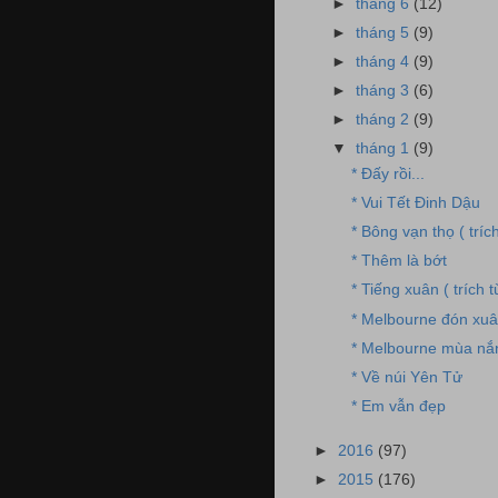
►
tháng 6
(12)
►
tháng 5
(9)
►
tháng 4
(9)
►
tháng 3
(6)
►
tháng 2
(9)
▼
tháng 1
(9)
* Đấy rồi...
* Vui Tết Đinh Dậu
* Bông vạn thọ ( tríc
* Thêm là bớt
* Tiếng xuân ( trích 
* Melbourne đón xu
* Melbourne mùa nắ
* Về núi Yên Tử
* Em vẫn đẹp
►
2016
(97)
►
2015
(176)