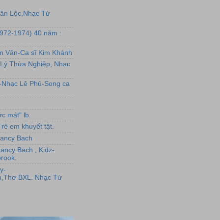
uân Lộc,Nhạc Từ
1972-1974) 40 năm :
ẩm Văn-Ca sĩ Kim Khánh
Lý Thừa Nghiệp, Nhạc
L-Nhạc Lê Phú-Song ca
c mát" lb.
rẻ em khuyết tật.
,Nancy Bach
Nancy Bach , Kidz-
rook.
y-
,Thơ BXL. Nhạc Từ