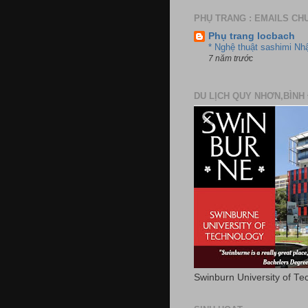
PHỤ TRANG : EMAILS CH
Phụ trang locbach
* Nghệ thuật sashimi Nh
7 năm trước
DU LỊCH QUY NHƠN,BÌNH 
Swinburn University of Te