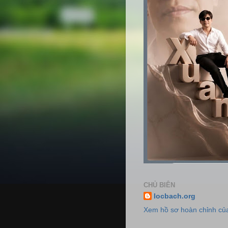
CHỦ BIÊN
locbach.org
Xem hồ sơ hoàn chỉnh của