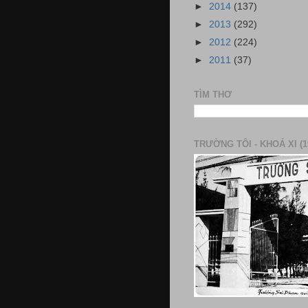
►
2014
(137)
►
2013
(292)
►
2012
(224)
►
2011
(37)
TÌM THƠ
TRƯỜNG TÔI - KHOÁ XI (1