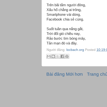
Trên bãi tắm người đông,
Xấu hổ chẳng ai trông,
Smartphone vài dòng,
Facebook chia sẻ cùng.
Suốt tuần qua nắng gắt,
Trời đổi gió chiều nay,
Rảo bước tìm bóng mây,
Tản mạn đó và đây.
Người đăng:
locbach.org
Posted
10:19:
Bài đăng Mới hơn
Trang ch