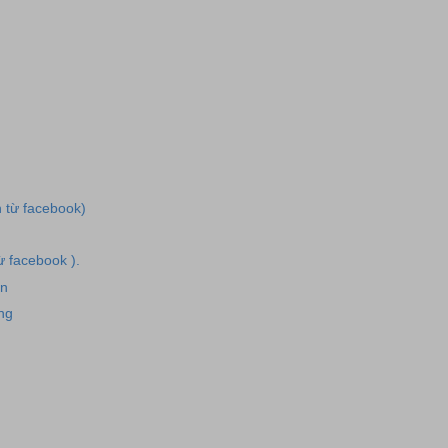
h từ facebook)
từ facebook ).
ân
ng