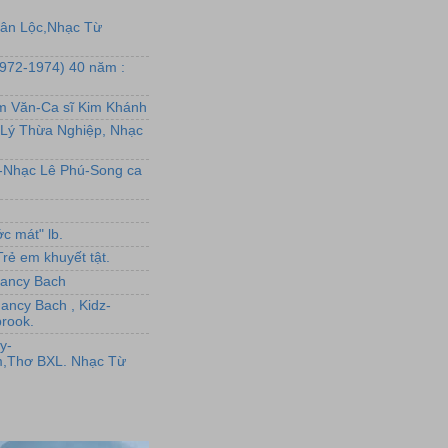
uân Lộc,Nhạc Từ
1972-1974) 40 năm :
ẩm Văn-Ca sĩ Kim Khánh
Lý Thừa Nghiệp, Nhạc
L-Nhạc Lê Phú-Song ca
c mát" lb.
rẻ em khuyết tật.
,Nancy Bach
Nancy Bach , Kidz-
rook.
y-
,Thơ BXL. Nhạc Từ