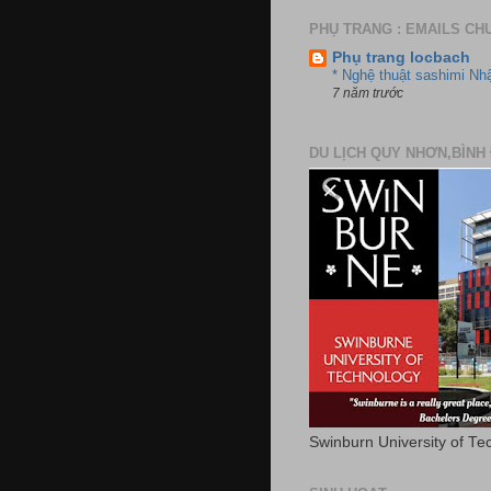
PHỤ TRANG : EMAILS CH
Phụ trang locbach
* Nghệ thuật sashimi Nh
7 năm trước
DU LỊCH QUY NHƠN,BÌNH 
Swinburn University of Te