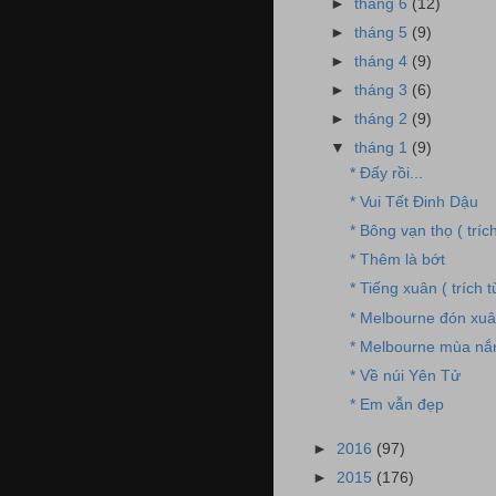
►
tháng 6
(12)
►
tháng 5
(9)
►
tháng 4
(9)
►
tháng 3
(6)
►
tháng 2
(9)
▼
tháng 1
(9)
* Đấy rồi...
* Vui Tết Đinh Dậu
* Bông vạn thọ ( tríc
* Thêm là bớt
* Tiếng xuân ( trích 
* Melbourne đón xu
* Melbourne mùa nắ
* Về núi Yên Tử
* Em vẫn đẹp
►
2016
(97)
►
2015
(176)