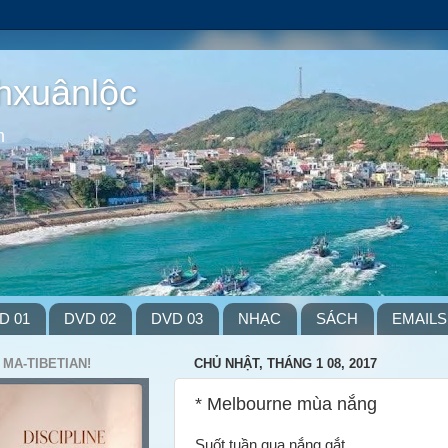
hxuânlộc
m
D 01
DVD 02
DVD 03
NHẠC
SÁCH
EMAILS
 MA-TIBETIAN!
CHỦ NHẬT, THÁNG 1 08, 2017
* Melbourne mùa nắng
Suốt tuần qua nắng gắt,