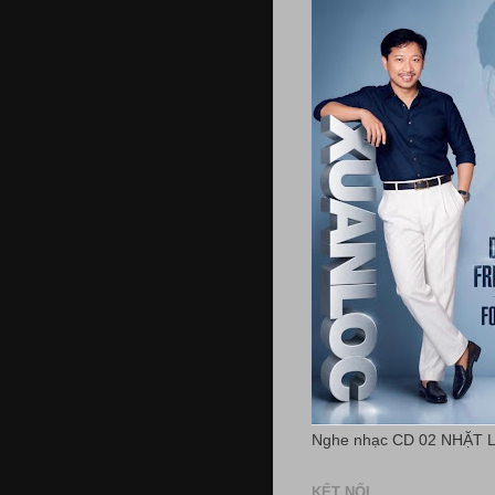
Nghe nhạc CD 02 NHẶT 
KẾT NỐI