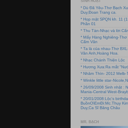
SINH HOẠT
* Dù Đã Yêu-Thơ Bạch X
Duy,Đoan Trang ca.
* Họp mặt SPQN kh. 11 (
Phần 01
* Thu Tàn-Nhạc và lời C
* Mấy Hàng Nghiêng-Thơ 
Cẩm Văn
* Ta là của nhau-Thơ BX
Vân Anh,Hoàng Hoa.
* Nhạc Chánh Thiện Lộc
* Hương Xưa:Ra mắt "Nướ
* Nhâm Thìn- 2012 Melb-T
* Winkle little star-Nicole
* 26/09/2008 Sinh nhật : 
Mania-Central West-Brayb
* 20/01/2008:Lộc's birthda
BuồnƠiEmĐi:Mc.Thụy Kim
Duy,Ca Sĩ Băng Châu
MR. BẠCH