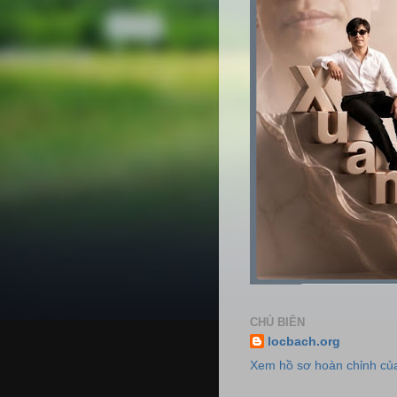
CHỦ BIÊN
locbach.org
Xem hồ sơ hoàn chỉnh của