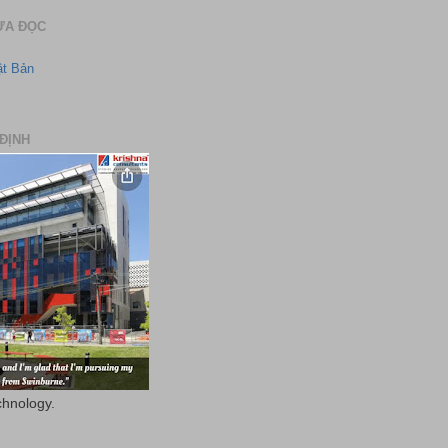
ƯA ĐỌC
ật Bản
ĐỊNH
chnology.