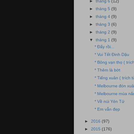
►
tháng 6
(12)
►
tháng 5
(9)
►
tháng 4
(9)
►
tháng 3
(6)
►
tháng 2
(9)
▼
tháng 1
(9)
* Đấy rồi...
* Vui Tết Đinh Dậu
* Bông vạn thọ ( tríc
* Thêm là bớt
* Tiếng xuân ( trích 
* Melbourne đón xu
* Melbourne mùa nắ
* Về núi Yên Tử
* Em vẫn đẹp
►
2016
(97)
►
2015
(176)