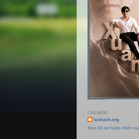
CHỦ BIÊN
locbach.org
Xem hồ sơ hoàn chỉnh của