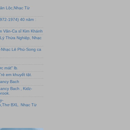
uân Lộc,Nhạc Từ
1972-1974) 40 năm :
ẩm Văn-Ca sĩ Kim Khánh
Lý Thừa Nghiệp, Nhạc
L-Nhạc Lê Phú-Song ca
c mát" lb.
rẻ em khuyết tật.
,Nancy Bach
Nancy Bach , Kidz-
rook.
y-
,Thơ BXL. Nhạc Từ