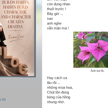
còn dung nhan
thuở trước !
Bây giờ ...
sao
anh nghe
vẫn mặn mà !
Ảnh bxl fb.
Hay cách xa
lâu rồi ...
những mùa hoa,
Chút tồn đọng
bóng của hồng
 tôi
nhung nhớ.