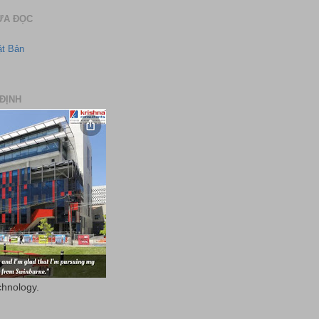
ƯA ĐỌC
ật Bản
ĐỊNH
chnology.