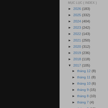
MỤC LỤC ( INDEX )
►
2026
(183)
►
2025
(332)
►
2024
(404)
►
2023
(242)
►
2022
(143)
►
2021
(250)
►
2020
(312)
►
2019
(236)
►
2018
(118)
▼
2017
(105)
►
tháng 12
(8)
►
tháng 11
(8)
►
tháng 10
(6)
►
tháng 9
(15)
►
tháng 8
(10)
►
tháng 7
(4)