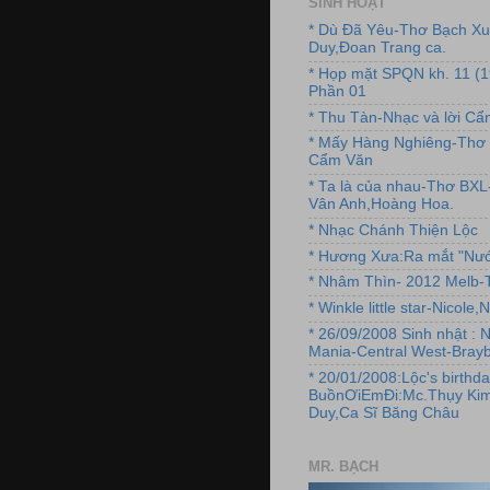
SINH HOẠT
* Dù Đã Yêu-Thơ Bạch X
Duy,Đoan Trang ca.
* Họp mặt SPQN kh. 11 (
Phần 01
* Thu Tàn-Nhạc và lời C
* Mấy Hàng Nghiêng-Thơ 
Cẩm Văn
* Ta là của nhau-Thơ BX
Vân Anh,Hoàng Hoa.
* Nhạc Chánh Thiện Lộc
* Hương Xưa:Ra mắt "Nướ
* Nhâm Thìn- 2012 Melb-T
* Winkle little star-Nicole
* 26/09/2008 Sinh nhật : 
Mania-Central West-Brayb
* 20/01/2008:Lộc's birthda
BuồnƠiEmĐi:Mc.Thụy Kim
Duy,Ca Sĩ Băng Châu
MR. BẠCH