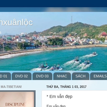
hxuânlộc
m
D 01
DVD 02
DVD 03
NHẠC
SÁCH
EMAILS
 MA-TIBETIAN!
THỨ BA, THÁNG 1 03, 2017
* Em vẫn đẹp
Em vẫn đẹp,