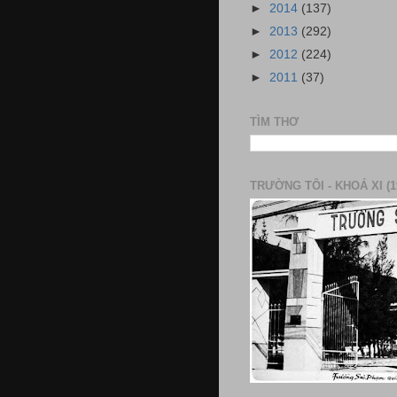
►
2014
(137)
►
2013
(292)
►
2012
(224)
►
2011
(37)
TÌM THƠ
TRƯỜNG TÔI - KHOÁ XI (1