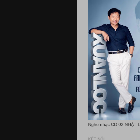
Nghe nhạc CD 02 NHẶT 
KẾT NỐI