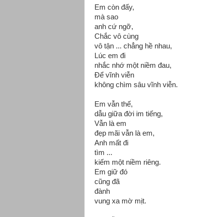
Em còn đấy,
mà sao
anh cứ ngỡ,
Chắc vô cùng
vô tận ... chẳng hề nhau,
Lúc em đi
nhắc nhớ một niềm đau,
Để vĩnh viễn
không chìm sâu vĩnh viễn.
Em vẫn thế,
dẫu giữa đời im tiếng,
Vẫn là em
đẹp mãi vẫn là em,
Anh mất đi
tìm ...
kiếm một niềm riêng.
Em giữ đó
cũng đã
đành
vung xa mờ mịt.