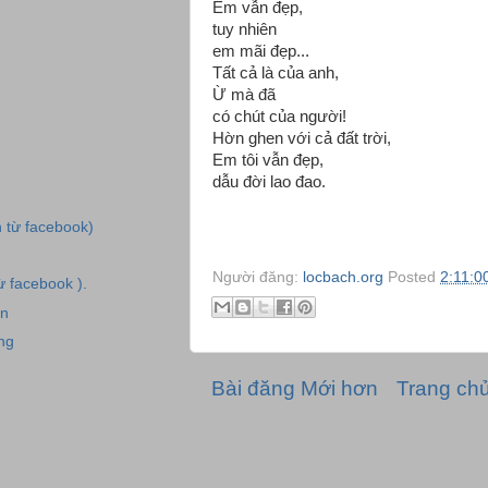
Em vẫn đẹp,
tuy nhiên
em mãi đẹp...
Tất cả là của anh,
Ừ mà đã
có chút của người!
Hờn ghen với cả đất trời,
Em tôi vẫn đẹp,
dẫu đời lao đao.
h từ facebook)
Người đăng:
locbach.org
Posted
2:11:0
từ facebook ).
ân
ng
Bài đăng Mới hơn
Trang ch