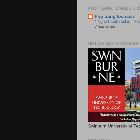
PHỤ TRANG : EMAILS CH
Phụ trang locbach
* Nghệ thuật sashimi Nh
7 năm trước
DU LỊCH QUY NHƠN,BÌNH 
Swinburn University of Te