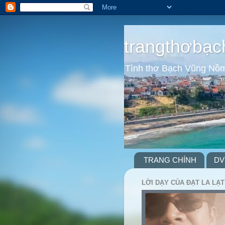
trangthơbạc
Tình thơ Bạch Vũng Nồ
TRANG CHÍNH
DV
LỜI DẠY CỦA ĐẠT LA LẠT