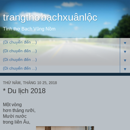
trangthơbạchxuânlộc
Tình thơ Bạch Vũng Nồm
▼
▼
▼
▼
THỨ NĂM, THÁNG 10 25, 2018
* Du lịch 2018
Một vòng
hơn tháng rưỡi,
Mười nước
trong liên Âu,