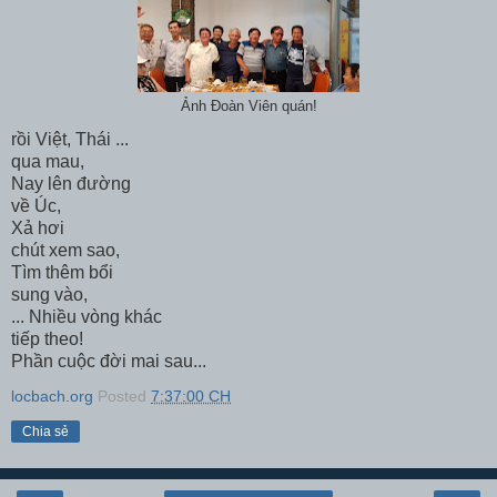
Ảnh Đoàn Viên quán!
rồi Việt, Thái ...
qua mau,
Nay lên đường
về Úc,
Xả hơi
chút xem sao,
Tìm thêm bổi
sung vào,
... Nhiều vòng khác
tiếp theo!
Phần cuộc đời mai sau...
locbach.org
Posted
7:37:00 CH
Chia sẻ