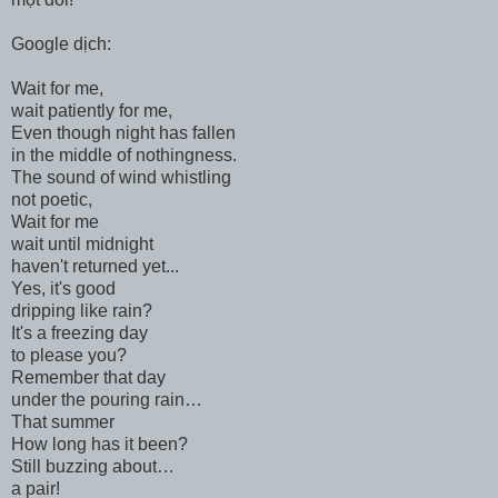
Google dịch:
Wait for me,
wait patiently for me,
Even though night has fallen
in the middle of nothingness.
The sound of wind whistling
not poetic,
Wait for me
wait until midnight
haven't returned yet...
Yes, it's good
dripping like rain?
It's a freezing day
to please you?
Remember that day
under the pouring rain…
That summer
How long has it been?
Still buzzing about…
a pair!