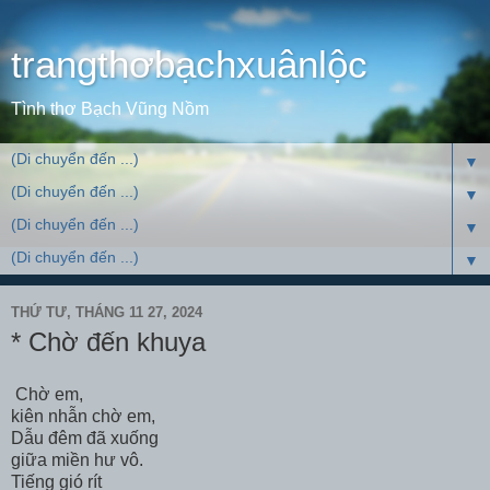
trangthơbạchxuânlộc
Tình thơ Bạch Vũng Nồm
▼
▼
▼
▼
THỨ TƯ, THÁNG 11 27, 2024
* Chờ đến khuya
Chờ em,
kiên nhẫn chờ em,
Dẫu đêm đã xuống
giữa miền hư vô.
Tiếng gió rít