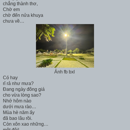
chẳng thành thơ,
Chờ em
chờ đến nửa khuya
chưa về…
Ảnh fb bxl
Có hay
rỉ rả như mưa?
Đang ngày đông giá
cho vừa lòng sao?
Nhớ hôm nào
dưới mưa rào…
Mùa hè năm ấy
đã bao lâu rồi.
Còn xôn xao những…
một đôi!