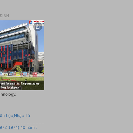
ĐỊNH
chnology.
uân Lộc,Nhạc Từ
1972-1974) 40 năm :