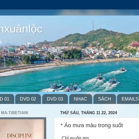
hxuânlộc
m
D 01
DVD 02
DVD 03
NHẠC
SÁCH
EMAILS
 MA-TIBETIAN!
THỨ SÁU, THÁNG 11 22, 2024
* Áo mưa màu trong suốt
Chỉ muốn em