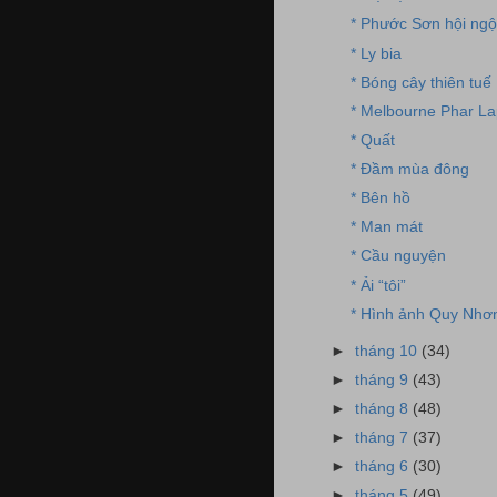
* Phước Sơn hội ngộ
* Ly bia
* Bóng cây thiên tuế
* Melbourne Phar La
* Quất
* Đầm mùa đông
* Bên hồ
* Man mát
* Cầu nguyện
* Ải “tôi”
* Hình ảnh Quy Nhơ
►
tháng 10
(34)
►
tháng 9
(43)
►
tháng 8
(48)
►
tháng 7
(37)
►
tháng 6
(30)
►
tháng 5
(49)