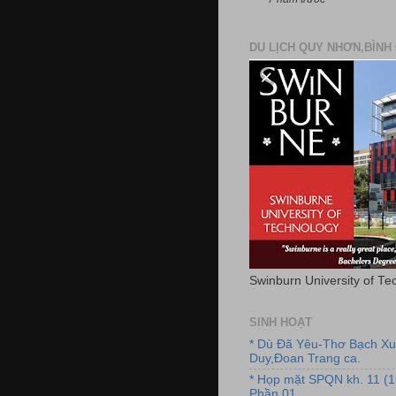
DU LỊCH QUY NHƠN,BÌNH 
Swinburn University of Te
SINH HOẠT
* Dù Đã Yêu-Thơ Bạch X
Duy,Đoan Trang ca.
* Họp mặt SPQN kh. 11 (
Phần 01