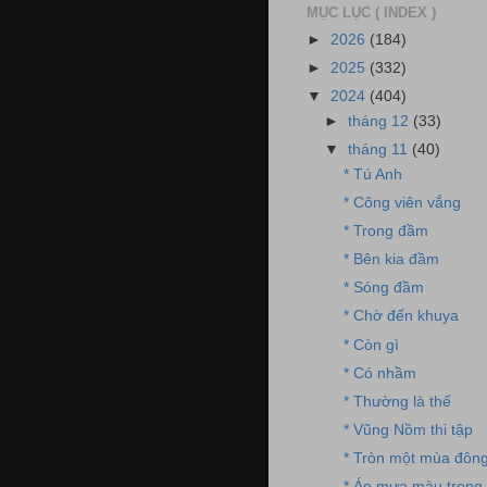
MỤC LỤC ( INDEX )
►
2026
(184)
►
2025
(332)
▼
2024
(404)
►
tháng 12
(33)
▼
tháng 11
(40)
* Tú Anh
* Công viên vắng
* Trong đầm
* Bên kia đầm
* Sóng đầm
* Chờ đến khuya
* Còn gì
* Có nhầm
* Thường là thế
* Vũng Nồm thi tập
* Tròn một mùa đôn
* Áo mưa màu trong 