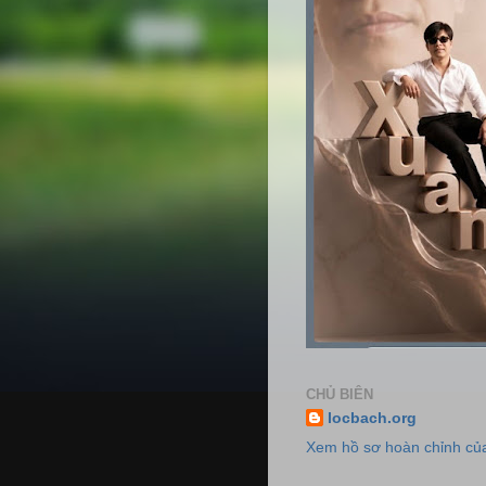
CHỦ BIÊN
locbach.org
Xem hồ sơ hoàn chỉnh của