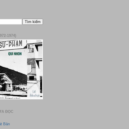
972-1974)
ƯA ĐỌC
ật Bản