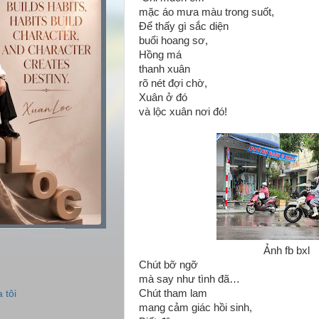
mặc áo mưa màu trong suốt,
Để thấy gì sắc diện
buổi hoang sơ,
Hồng má
thanh xuân
rõ nét đợi chờ,
Xuân ở đó
và lộc xuân nơi đó!
Ảnh fb bxl
Chút bỡ ngỡ
mà say như tình đã…
Chút tham lam
 tôi
mang cảm giác hồi sinh,