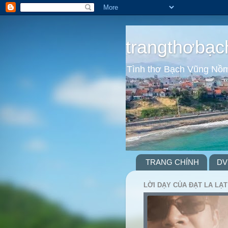
trangthơbạc
Tình thơ Bạch Vũng Nồ
TRANG CHÍNH
DV
LỜI DẠY CỦA ĐẠT LA LẠT