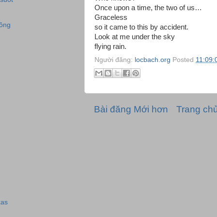
Once upon a time, the two of us…
Graceless
đông
so it came to this by accident.
Look at me under the sky
flying rain.
Người đăng:
locbach.org
Posted
11:09:
Bài đăng Mới hơn
Trang ch
xas