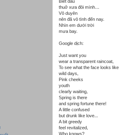
Biết đâu
thuở xưa đôi mình…
Vô duyên
nên đã vô tình đến nay.
Nhìn em dưới trời
mưa bay.
Google dịch:
Just want you
wear a transparent raincoat,
To see what the face looks like
wild days,
Pink cheeks
youth
clearly waiting,
Spring is there
and spring fortune there!
A little confused
but drunk like love...
A bit greedy
g
feel revitalized,
Who knows?
suốt