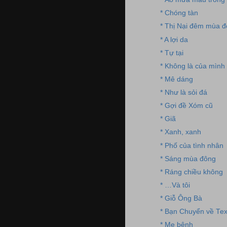
* Chóng tàn
* Thị Nại đêm mùa 
* A lợi da
* Tự tại
* Không là của mình
* Mê dáng
* Như là sỏi đá
* Gợi đề Xóm cũ
* Giã
* Xanh, xanh
* Phố của tình nhân
* Sáng mùa đông
* Ráng chiều không
* …Và tôi
* Giỗ Ông Bà
* Bạn Chuyển về Te
* Mẹ bệnh