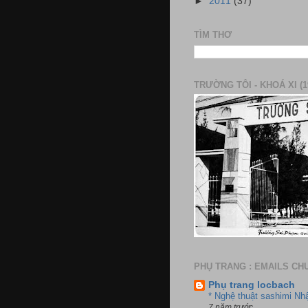
►
2011
(37)
TÌM THƠ
TRƯỜNG TÔI - KHOÁ XI (1
PHỤ TRANG : EMAILS CH
Phụ trang locbach
* Nghệ thuật sashimi Nh
7 năm trước