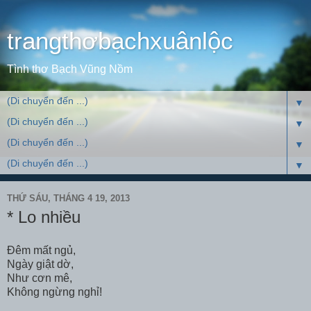
trangthơbạchxuânlộc
Tình thơ Bạch Vũng Nồm
▼
▼
▼
▼
THỨ SÁU, THÁNG 4 19, 2013
* Lo nhiều
Đêm mất ngủ,
Ngày giật dờ,
Như cơn mê,
Không ngừng nghỉ!