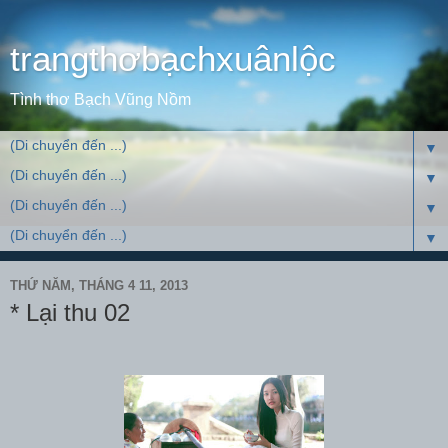
trangthơbạchxuânlộc
Tình thơ Bạch Vũng Nồm
▼
▼
▼
▼
THỨ NĂM, THÁNG 4 11, 2013
* Lại thu 02