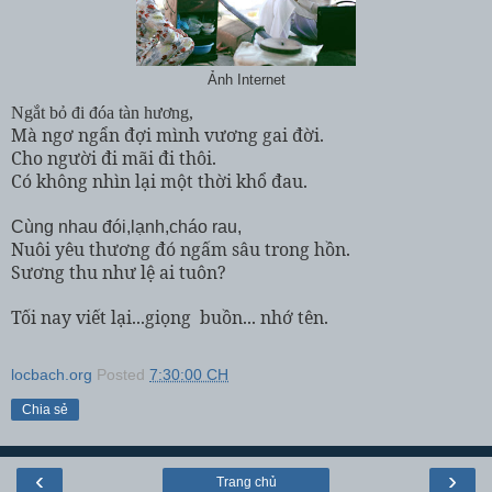
Ảnh Internet
Ngắt bỏ đi đóa tàn hương,
Mà ngơ ngẩn đợi mình vương gai đời.
Cho người đi mãi đi thôi.
Có không nhìn lại một thời khổ đau.
Cùng nhau đói,lạnh,cháo rau,
Nuôi yêu thương đó ngấm sâu trong hồn.
Sương thu như lệ ai tuôn?
Tối nay viết lại...giọng buồn... nhớ tên.
locbach.org
Posted
7:30:00 CH
Chia sẻ
‹
›
Trang chủ