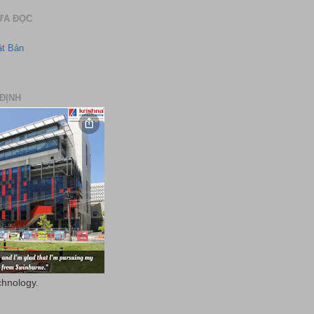
ƯA ĐỌC
ật Bản
ĐỊNH
chnology.