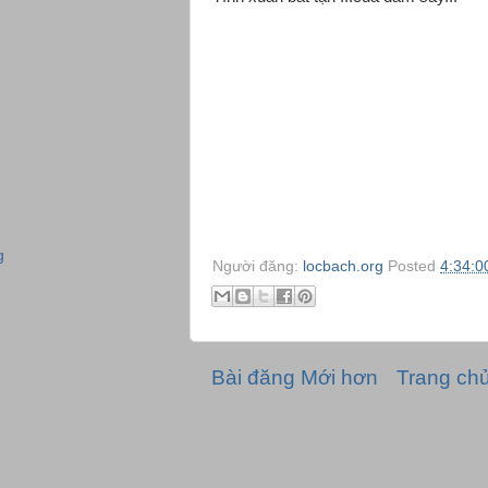
g
Người đăng:
locbach.org
Posted
4:34:0
Bài đăng Mới hơn
Trang ch