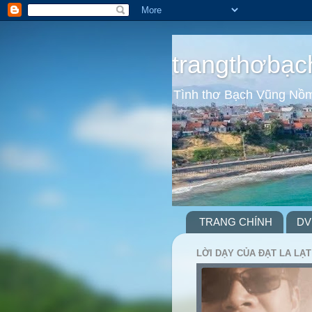
trangthơbạc
Tình thơ Bạch Vũng Nồ
TRANG CHÍNH
DV
LỜI DẠY CỦA ĐẠT LA LẠT