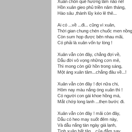
Xuân chốn quê hương lắm não nề!
Hồn xuân gieo phủ triền năm tháng,
Hào sâu ,thành lũy kéo lê thê...
Ai có ...về ...đi... cũng vì xuân,
Thời gian chung chén chuốc men nồng
Còn sum họp được bên nhau mãi,
Có phải là xuân vốn tự lòng !
Xuân vẫn còn đây, chẳng đợi về,
Dẫu đời vô vọng những cơn mê,
Thì mong còn giữ hồn trong sáng,
Một áng xuân tâm...chẳng đâu về...!
Xuân vẫn còn đây ! đợi nữa chi,
Hôm nay màu nắng óng xuân thì !
Có người con gái khoe hồng má,
Mắt chớp long lanh ...thẹn bước đi.
Xuân vẫn còn đây ! mãi còn đây,
Dẫu có heo may suốt đêm này,
Và dẫu nắng tàn ngày giá lạnh,
Tình xuân bất tận ...của đắm say...