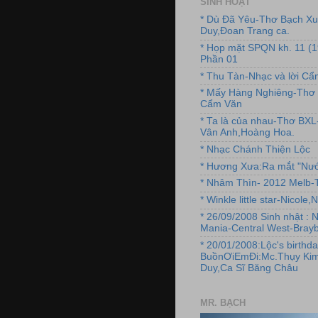
SINH HOẠT
* Dù Đã Yêu-Thơ Bạch X
Duy,Đoan Trang ca.
* Họp mặt SPQN kh. 11 (
Phần 01
* Thu Tàn-Nhạc và lời C
* Mấy Hàng Nghiêng-Thơ 
Cẩm Văn
* Ta là của nhau-Thơ BX
Vân Anh,Hoàng Hoa.
* Nhạc Chánh Thiện Lộc
* Hương Xưa:Ra mắt "Nướ
* Nhâm Thìn- 2012 Melb-T
* Winkle little star-Nicole
* 26/09/2008 Sinh nhật : 
Mania-Central West-Brayb
* 20/01/2008:Lộc's birthda
BuồnƠiEmĐi:Mc.Thụy Kim
Duy,Ca Sĩ Băng Châu
MR. BẠCH