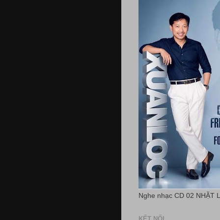
Nghe nhạc CD 02 NHẶT 
KẾT NỐI