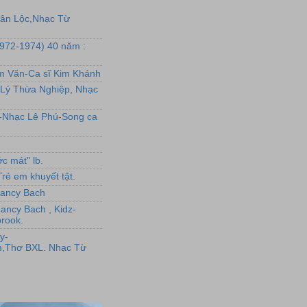
uân Lộc,Nhạc Từ
1972-1974) 40 năm :
ẩm Văn-Ca sĩ Kim Khánh
Lý Thừa Nghiệp, Nhạc
L-Nhạc Lê Phú-Song ca
c mát" lb.
rẻ em khuyết tật.
,Nancy Bach
Nancy Bach , Kidz-
rook.
y-
,Thơ BXL. Nhạc Từ