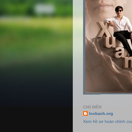
CHỦ BIÊN
locbach.org
Xem hồ sơ hoàn chỉnh của