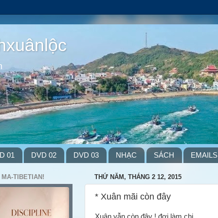
hxuânlộc
m
D 01
DVD 02
DVD 03
NHẠC
SÁCH
EMAILS
 MA-TIBETIAN!
THỨ NĂM, THÁNG 2 12, 2015
* Xuân mãi còn đây
Xuân vẫn còn đây ! đợi làm chi,