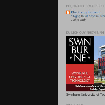
PHỤ TRANG : EMAILS CH
Phụ trang locbach
* Nghệ thuật sashimi Nh
7 năm trước
DU LỊCH QUY NHƠN,BÌNH 
Swinburn University of Te