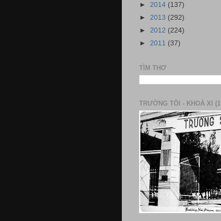
►
2014
(137)
►
2013
(292)
►
2012
(224)
►
2011
(37)
TÌM THƠ
TRƯỜNG TÔI - KHOÁ XI (1