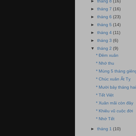
►
tháng 8
(16)
►
tháng 7
(16)
►
tháng 6
(23)
►
tháng 5
(14)
►
tháng 4
(11)
►
tháng 3
(6)
▼
tháng 2
(9)
* Đêm xuân
* Nhớ thu
* Mùng 5 tháng giên
* Chúc xuân Ất Tỵ
* Mười bảy tháng hai
* Tết Việt
* Xuân mãi còn đây
* Khiêu vũ cuộc đời
* Nhớ Tết
►
tháng 1
(10)