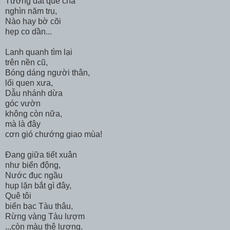
Tưởng đất quê cha
nghìn năm trụ,
Nào hay bờ cõi
hẹp co dần...
Lanh quanh tìm lại
trên nền cũ,
Bóng dáng người thân,
lối quen xưa,
Dẫu nhánh dừa
góc vườn
không còn nữa,
mà là đây
cơn gió chướng giao mùa!
Đang giữa tiết xuân
như biển động,
Nước đục ngầu
hụp lặn bắt gì đây,
Quê tôi
biển bạc Tàu thâu,
Rừng vàng Tàu lượm
...còn màu thê lương.