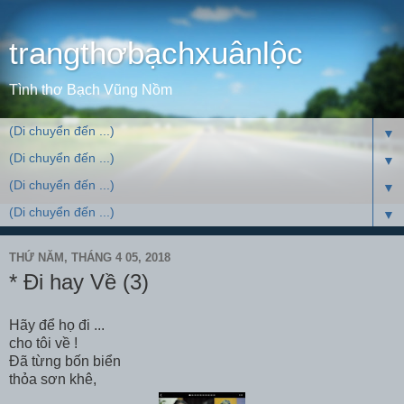
trangthơbạchxuânlộc
Tình thơ Bạch Vũng Nồm
▼
▼
▼
▼
THỨ NĂM, THÁNG 4 05, 2018
* Đi hay Về (3)
Hãy để họ đi ...
cho tôi về !
Đã từng bốn biển
thỏa sơn khê,