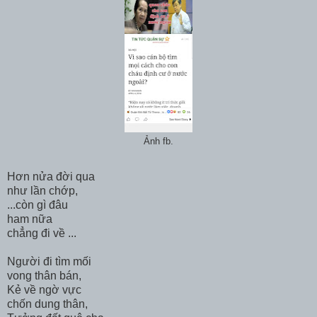
Ảnh fb.
Hơn nửa đời qua
như lần chớp,
...còn gì đâu
ham nữa
chẳng đi về ...
Người đi tìm mối
vong thân bán,
Kẻ về ngờ vực
chốn dung thân,