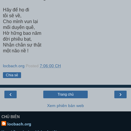
Hãy để họ đi
tôi sẽ về,
Cho mình vun lại
mối duyên quê,
Hờ hững bao năm
đời phiêu bạt,
Nhận chân sự thật
một não nề !
locbach.org
Posted
7:06:00 CH
Chia sẻ
‹
›
Trang chủ
Xem phiên bản web
CHỦ BIÊN
locbach.org