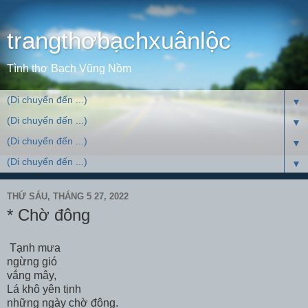
trangthơbạchxuânlộc
Tình thơ Bạch Vũng Nồm
▼
▼
▼
▼
THỨ SÁU, THÁNG 5 27, 2022
* Chờ đông
Tạnh mưa
ngừng gió
vắng mây,
Lá khô yên tịnh
những ngày chờ đông.