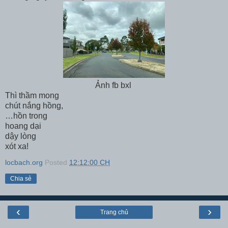
Ảnh fb bxl
Thì thầm mong
chút nắng hồng,
…hồn trong
hoang dại
dậy lòng
xót xa!
locbach.org
Posted
12:12:00 CH
Chia sẻ
‹
›
Trang chủ