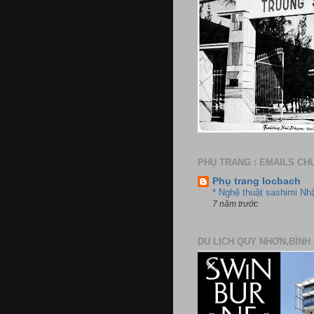
PHỤ TRANG : EMAILS CH
Phụ trang locbach
* Nghệ thuật sashimi Nh
7 năm trước
DU LỊCH QUY NHƠN,BÌNH 