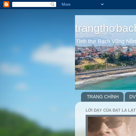
trangthơbạc
Tình thơ Bạch Vũng Nồ
TRANG CHÍNH
DV
LỜI DẠY CỦA ĐẠT LA LẠT