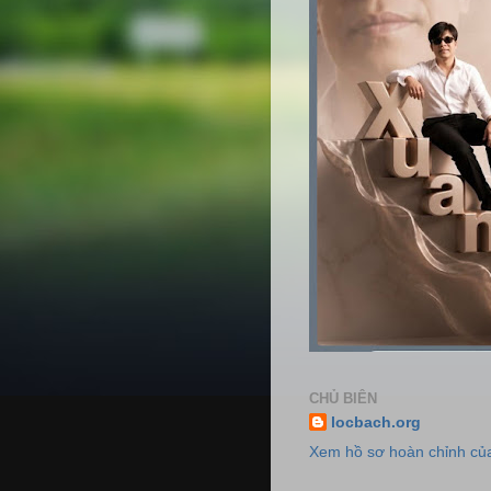
CHỦ BIÊN
locbach.org
Xem hồ sơ hoàn chỉnh của