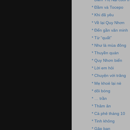
* Đầm và Tocepo
* Khi đã yêu
* Về lại Quy Nhơn
* Đến gần văn minh
* Từ “quất”
* Như là mùa đông
* Thuyền quán
* Quy Nhơn biển
* Lời em hỏi
* Chuyện với trăng
* Mẹ khoẻ lại nè
* dõi bóng
* … trần
* Thâm ân
* Cà phê tháng 10
* Tinh không
* Gặp bạn