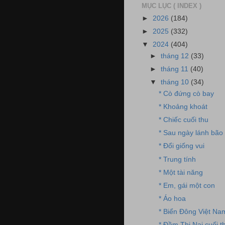
MỤC LỤC ( INDEX )
►
2026
(184)
►
2025
(332)
▼
2024
(404)
►
tháng 12
(33)
►
tháng 11
(40)
▼
tháng 10
(34)
* Cò đứng cò bay
* Khoảng khoát
* Chiếc cuối thu
* Sau ngày lánh bão
* Đổi giống vui
* Trung tính
* Một tài năng
* Em, gái một con
* Áo hoa
* Biển Đông Việt Na
* Đầm Thị Nại cuối t