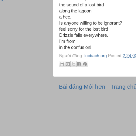
the sound of a lost bird
along the lagoon
a hee,
Is anyone willing to be ignorant?
feel sorry for the lost bird
Drizzle falls everywhere,
I'm from
in the confusion!
Người đăng:
locbach.org
Posted
2:24:0
Bài đăng Mới hơn
Trang ch