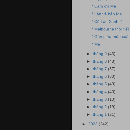
* Cảm ơn Mẹ
* Lần về bên Mẹ
* Cù Lao Xanh 2
* Melbourne thời tiết
* Gần giữa mùa xuâ
* Mê
►
tháng 9
(43)
►
tháng 8
(48)
►
tháng 7
(37)
►
tháng 6
(30)
►
tháng 5
(49)
►
tháng 4
(40)
►
tháng 3
(10)
►
tháng 2
(19)
►
tháng 1
(21)
►
2023
(242)