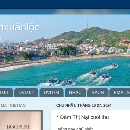
hxuânlộc
m
D 01
DVD 02
DVD 03
NHẠC
SÁCH
EMAILS
 MA-TIBETIAN!
CHỦ NHẬT, THÁNG 10 27, 2024
* Đầm Thị Nại cuối thu
sáng nay chủ nhật