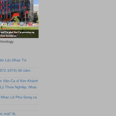
chnology.
uân Lộc,Nhạc Từ
1972-1974) 40 năm :
ẩm Văn-Ca sĩ Kim Khánh
Lý Thừa Nghiệp, Nhạc
L-Nhạc Lê Phú-Song ca
c mát" lb.