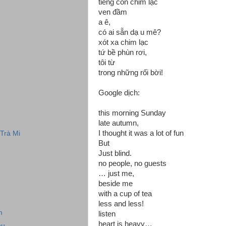
tiếng con chim lạc
ven đầm
a ê,
có ai sẵn dạ u mê?
xót xa chim lạc
tứ bề phùn rơi,
tôi từ
trong những rối bời!
Google dịch:
this morning Sunday
late autumn,
I thought it was a lot of fun
 Trà Mi
But
Just blind.
no people, no guests
… just me,
beside me
with a cup of tea
less and less!
m
listen
heart is heavy…
hu