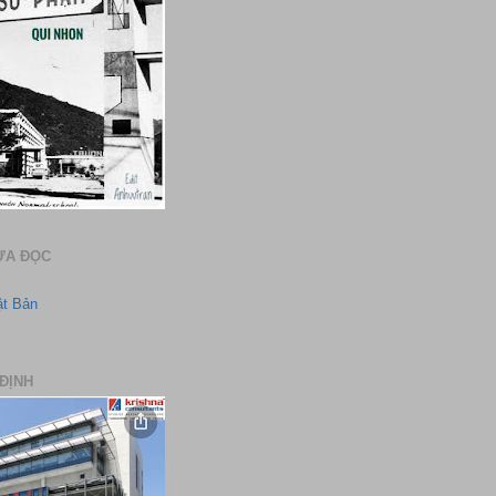
ƯA ĐỌC
ật Bản
ĐỊNH