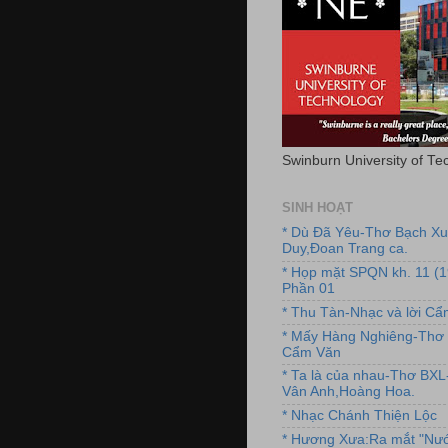
Swinburn University of Te
SINH HOẠT
* Dù Đã Yêu-Thơ Bạch X
Duy,Đoan Trang ca.
* Họp mặt SPQN kh. 11 (
Phần 01
* Thu Tàn-Nhạc và lời C
* Mấy Hàng Nghiêng-Thơ 
Cẩm Văn
* Ta là của nhau-Thơ BX
Vân Anh,Hoàng Hoa.
* Nhạc Chánh Thiện Lộc
* Hương Xưa:Ra mắt "Nướ