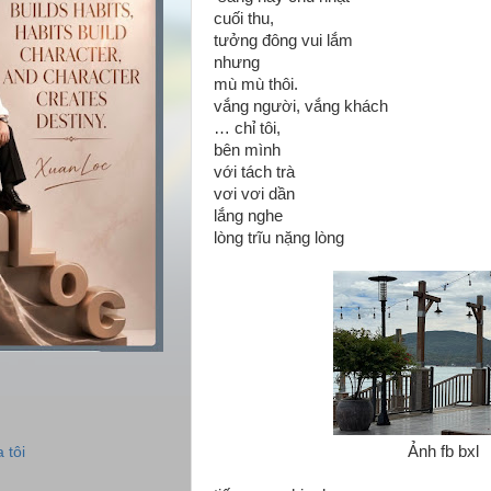
cuối thu,
tưởng đông vui lắm
nhưng
mù mù thôi.
vắng người, vắng khách
… chỉ tôi,
bên mình
với tách trà
vơi vơi dần
lắng nghe
lòng trĩu nặng lòng
Ảnh fb bxl
 tôi