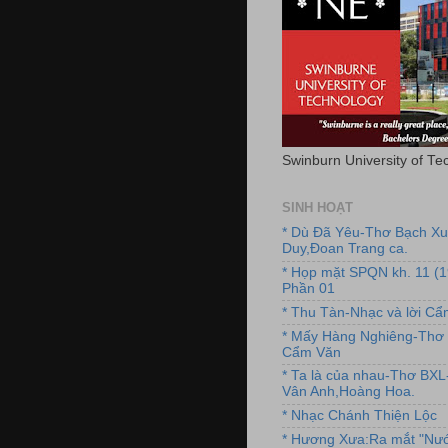
Swinburn University of Te
SINH HOẠT
* Dù Đã Yêu-Thơ Bạch X
Duy,Đoan Trang ca.
* Họp mặt SPQN kh. 11 (
Phần 01
* Thu Tàn-Nhạc và lời C
* Mấy Hàng Nghiêng-Thơ 
Cẩm Văn
* Ta là của nhau-Thơ BX
Vân Anh,Hoàng Hoa.
* Nhạc Chánh Thiện Lộc
* Hương Xưa:Ra mắt "Nướ