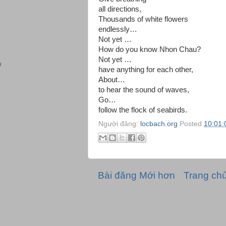
all directions,
Thousands of white flowers
endlessly…
Not yet …
How do you know Nhon Chau?
Not yet …
n
have anything for each other,
About…
to hear the sound of waves,
Go…
follow the flock of seabirds.
Người đăng:
locbach.org
Posted
10:01:
Bài đăng Mới hơn
Trang ch