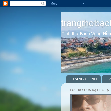
trangthơbạc
Tình thơ Bạch Vũng Nồ
TRANG CHÍNH
DV
LỜI DẠY CỦA ĐẠT LA LẠT