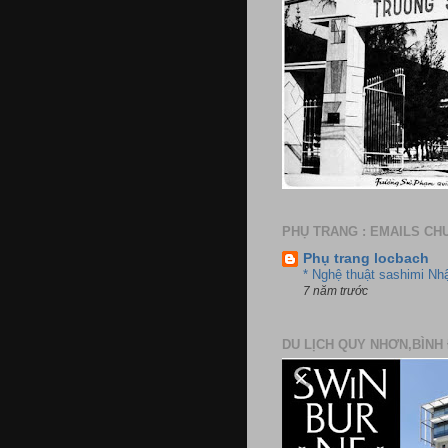
PHỤ TRANG : EMAILS CH
Phụ trang locbach
* Nghệ thuật sashimi Nh
7 năm trước
DU LỊCH QUY NHƠN,BÌNH 