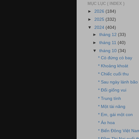
MỤC LỤC ( INDEX )
►
2026
(184)
►
2025
(332)
▼
2024
(404)
►
tháng 12
(33)
►
tháng 11
(40)
▼
tháng 10
(34)
* Cò đứng cò bay
* Khoảng khoát
* Chiếc cuối thu
* Sau ngày lánh bão
* Đổi giống vui
* Trung tính
* Một tài năng
* Em, gái một con
* Áo hoa
* Biển Đông Việt Na
* Đầm Thị Nại cuối t