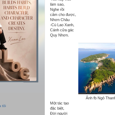
làm sao,
Nghe rồi
cảm cho được,
Nhơn Châu
-Cù Lao Xanh,
Cánh cửa gác
Quy Nhơn.
Ảnh fb Ngô Than
Một tác tạo
 tôi
đặc biệt,
Đời người