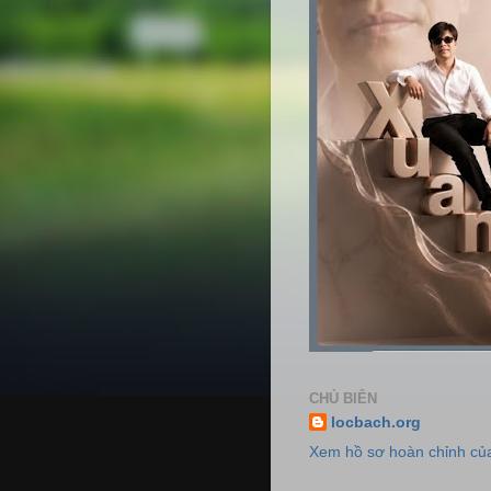
CHỦ BIÊN
locbach.org
Xem hồ sơ hoàn chỉnh của