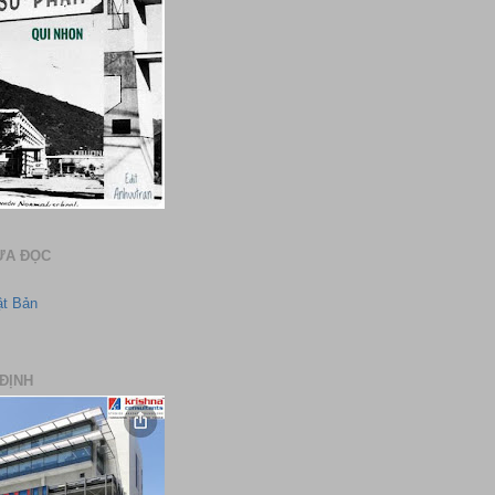
ƯA ĐỌC
ật Bản
ĐỊNH