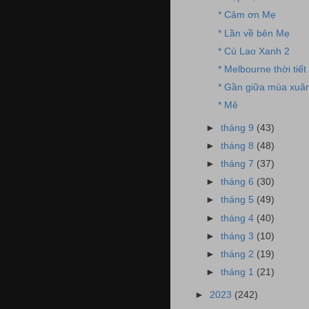
* Cảm ơn Mẹ
* Lần về bên Mẹ
* Cù Lao Xanh 2
* Melbourne thời tiết
* Gần giữa mùa xuâ
* Mê
►
tháng 9
(43)
►
tháng 8
(48)
►
tháng 7
(37)
►
tháng 6
(30)
►
tháng 5
(49)
►
tháng 4
(40)
►
tháng 3
(10)
►
tháng 2
(19)
►
tháng 1
(21)
►
2023
(242)