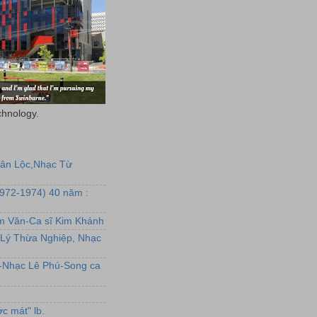
chnology.
uân Lộc,Nhạc Từ
1972-1974) 40 năm :
ẩm Văn-Ca sĩ Kim Khánh
Lý Thừa Nghiệp, Nhạc
L-Nhạc Lê Phú-Song ca
c mát" lb.