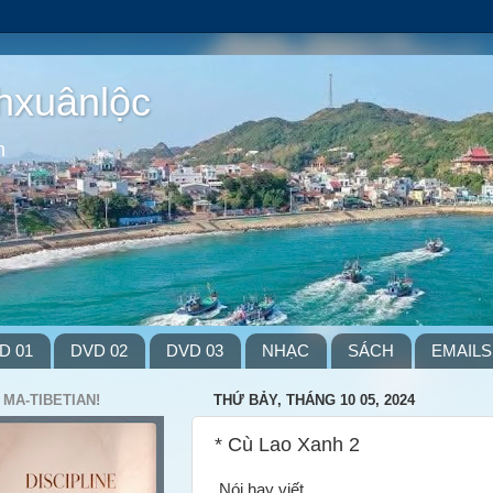
hxuânlộc
m
D 01
DVD 02
DVD 03
NHẠC
SÁCH
EMAILS
 MA-TIBETIAN!
THỨ BẢY, THÁNG 10 05, 2024
* Cù Lao Xanh 2
Nói hay viết