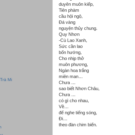
duyên muôn kiếp,
Tiên phàm
cầu hội ngộ,
Đá vàng
nguyện thủy chung.
Quy Nhơn
-Cù Lao Xanh,
Sức cần lao
bốn hướng,
Cho nhịp thở
muôn phương,
Ngàn hoa trắng
miên man…
 Trà Mi
Chưa …
sao biết Nhơn Châu,
Chưa …
có gì cho nhau,
Về…
để nghe tiếng sóng,
Đi…
theo đàn chim biển.
m
hu