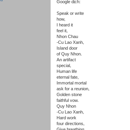
Google dịch:
Speak or write
how,
I heard it
feel it,
Nhon Chau
-Cu Lao Xanh,
Island door
of Quy Nhon.
An artifact
special,
Human life
eternal fate,
Immortal mortal
ask for a reunion,
Golden stone
faithful vow.
Quy Nhon
-Cu Lao Xanh,
Hard work
four directions,
Give breathing