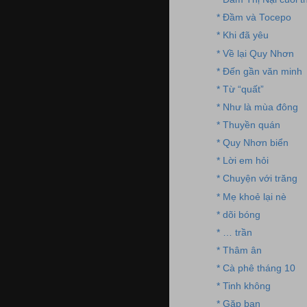
* Đầm và Tocepo
* Khi đã yêu
* Về lại Quy Nhơn
* Đến gần văn minh
* Từ “quất”
* Như là mùa đông
* Thuyền quán
* Quy Nhơn biển
* Lời em hỏi
* Chuyện với trăng
* Mẹ khoẻ lại nè
* dõi bóng
* … trần
* Thâm ân
* Cà phê tháng 10
* Tinh không
* Gặp bạn