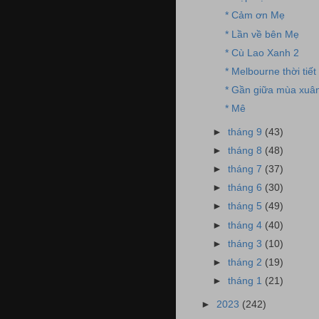
* Cảm ơn Mẹ
* Lần về bên Mẹ
* Cù Lao Xanh 2
* Melbourne thời tiết
* Gần giữa mùa xuâ
* Mê
►
tháng 9
(43)
►
tháng 8
(48)
►
tháng 7
(37)
►
tháng 6
(30)
►
tháng 5
(49)
►
tháng 4
(40)
►
tháng 3
(10)
►
tháng 2
(19)
►
tháng 1
(21)
►
2023
(242)