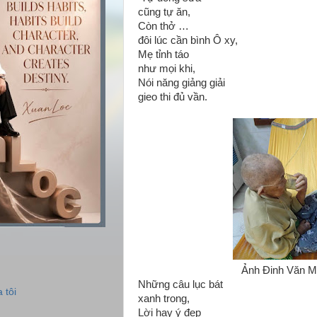
cũng tự ăn,
Còn thở …
đôi lúc cần bình Ô xy,
Mẹ tỉnh táo
như mọi khi,
Nói năng giảng giải
gieo thi đủ vần.
Ảnh Đinh Văn M
Những câu lục bát
 tôi
xanh trong,
Lời hay ý đẹp