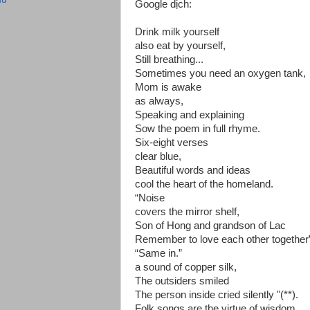
Google dịch:
Drink milk yourself
also eat by yourself,
Still breathing...
Sometimes you need an oxygen tank,
Mom is awake
as always,
Speaking and explaining
Sow the poem in full rhyme.
Six-eight verses
clear blue,
Beautiful words and ideas
cool the heart of the homeland.
“Noise
covers the mirror shelf,
Son of Hong and grandson of Lac
Remember to love each other together”
“Same in.”
a sound of copper silk,
The outsiders smiled
The person inside cried silently "(**).
Folk songs are the virtue of wisdom,