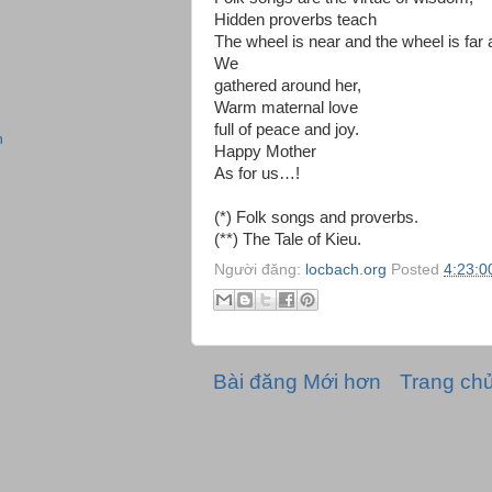
Hidden proverbs teach
The wheel is near and the wheel is far
We
gathered around her,
Warm maternal love
full of peace and joy.
n
Happy Mother
As for us…!
(*) Folk songs and proverbs.
(**) The Tale of Kieu.
Người đăng:
locbach.org
Posted
4:23:0
Bài đăng Mới hơn
Trang ch