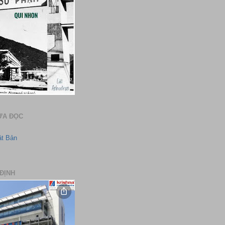
ƯA ĐỌC
ật Bản
ĐỊNH