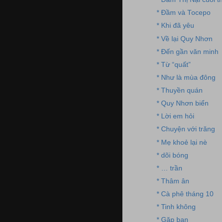
* Đầm và Tocepo
* Khi đã yêu
* Về lại Quy Nhơn
* Đến gần văn minh
* Từ “quất”
* Như là mùa đông
* Thuyền quán
* Quy Nhơn biển
* Lời em hỏi
* Chuyện với trăng
* Mẹ khoẻ lại nè
* dõi bóng
* … trần
* Thâm ân
* Cà phê tháng 10
* Tinh không
* Gặp bạn