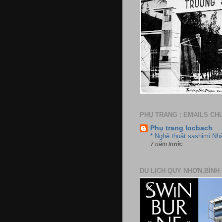
PHỤ TRANG : EMAILS CH
Phụ trang locbach
* Nghệ thuật sashimi Nh
7 năm trước
DU LỊCH QUY NHƠN,BÌNH 