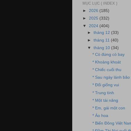
MỤC LỤC ( INDEX )
►
2026
(185)
►
2025
(332)
▼
2024
(404)
►
tháng 12
(33)
►
tháng 11
(40)
▼
tháng 10
(34)
* Cò đứng cò bay
* Khoảng khoát
* Chiếc cuối thu
* Sau ngày lánh bão
* Đổi giống vui
* Trung tính
* Một tài năng
* Em, gái một con
* Áo hoa
* Biển Đông Việt Na
* Đầm Thị Nại cuối t