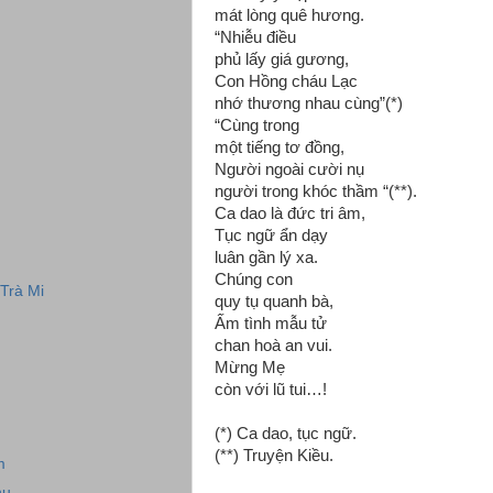
mát lòng quê hương.
“Nhiễu điều
phủ lấy giá gương,
Con Hồng cháu Lạc
nhớ thương nhau cùng”(*)
“Cùng trong
một tiếng tơ đồng,
Người ngoài cười nụ
người trong khóc thầm “(**).
Ca dao là đức tri âm,
Tục ngữ ẩn dạy
luân gần lý xa.
Chúng con
 Trà Mi
quy tụ quanh bà,
Ấm tình mẫu tử
chan hoà an vui.
Mừng Mẹ
còn với lũ tui…!
(*) Ca dao, tục ngữ.
(**) Truyện Kiều.
m
hu