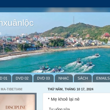
hxuânlộc
m
D 01
DVD 02
DVD 03
NHẠC
SÁCH
EMAILS
 MA-TIBETIAN!
THỨ NĂM, THÁNG 10 17, 2024
* Mẹ khoẻ lại nè
Tự uống sữa