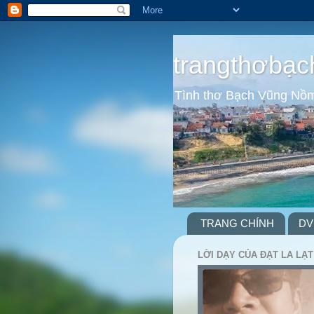
trangthơbạc
Tình thơ Bạch Vũng Nồ
TRANG CHÍNH
DV
LỜI DẠY CỦA ĐẠT LA LẠT