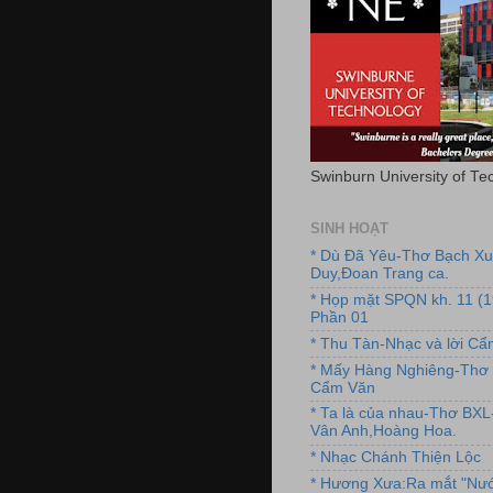
Swinburn University of Te
SINH HOẠT
* Dù Đã Yêu-Thơ Bạch X
Duy,Đoan Trang ca.
* Họp mặt SPQN kh. 11 (
Phần 01
* Thu Tàn-Nhạc và lời C
* Mấy Hàng Nghiêng-Thơ 
Cẩm Văn
* Ta là của nhau-Thơ BX
Vân Anh,Hoàng Hoa.
* Nhạc Chánh Thiện Lộc
* Hương Xưa:Ra mắt "Nướ