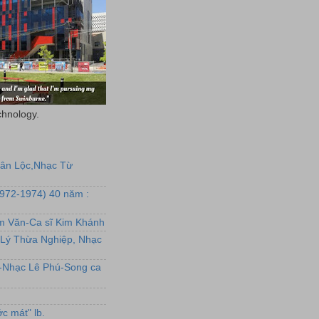
chnology.
uân Lộc,Nhạc Từ
1972-1974) 40 năm :
ẩm Văn-Ca sĩ Kim Khánh
Lý Thừa Nghiệp, Nhạc
L-Nhạc Lê Phú-Song ca
c mát" lb.