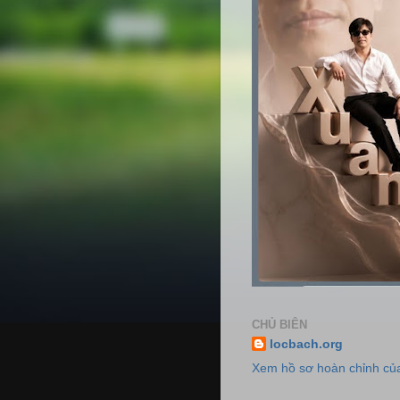
CHỦ BIÊN
locbach.org
Xem hồ sơ hoàn chỉnh của