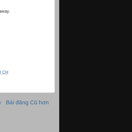
 away.
0 CH
ủ
Bài đăng Cũ hơn