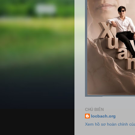
CHỦ BIÊN
locbach.org
Xem hồ sơ hoàn chỉnh của