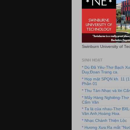
Swinburn University of Te
SINH HOẠT
* Dù Đã Yêu-Thơ Bạch X
Duy,Đoan Trang ca.
* Họp mặt SPQN kh. 11 (
Phần 01
* Thu Tàn-Nhạc và lời C
* Mấy Hàng Nghiêng-Thơ 
Cẩm Văn
* Ta là của nhau-Thơ BX
Vân Anh,Hoàng Hoa.
* Nhạc Chánh Thiện Lộc
* Hương Xưa:Ra mắt "Nướ