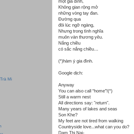
một gia đình,
Không gian rộng mở
những vòng tay đan.
Đường qua
đôi lúc ngỡ ngàng,
Nhưng trong tình nghĩa
muôn vàn thương yêu.
Nắng chiều
có sắc nắng chiều…
(*)hàm ý gia đình.
Google dịch:
 Trà Mi
Anyway
You can also call “home”!(*)
Still a warm nest
All directions say: "return".
Many years of lakes and seas
Son Khe?
My feet are not tired from walking
m
Countryside love...what can you do?
Dam Thi Nai-
hu