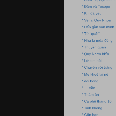
* Đầm và Tocepo
* Khi đã yêu
* Về lại Quy Nhơn
* Đến gần văn minh
* Từ “quất”
* Như là mùa đông
* Thuyền quán
* Quy Nhơn biển
* Lời em hỏi
* Chuyện với trăng
* Mẹ khoẻ lại nè
* dõi bóng
* … trần
* Thâm ân
* Cà phê tháng 10
* Tinh không
* Gặp bạn