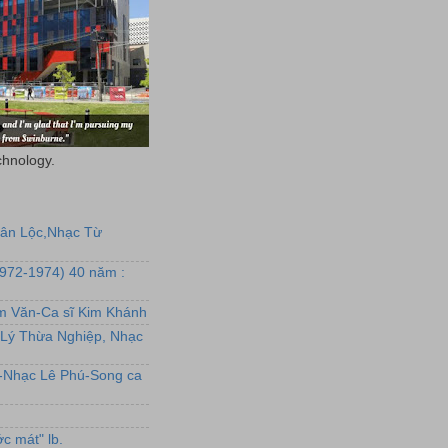
chnology.
uân Lộc,Nhạc Từ
1972-1974) 40 năm :
ẩm Văn-Ca sĩ Kim Khánh
Lý Thừa Nghiệp, Nhạc
L-Nhạc Lê Phú-Song ca
c mát" lb.