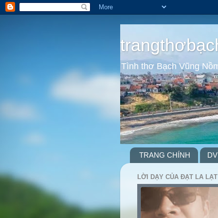
trangthơbạc
Tình thơ Bạch Vũng Nồ
TRANG CHÍNH
DV
LỜI DẠY CỦA ĐẠT LA LẠT