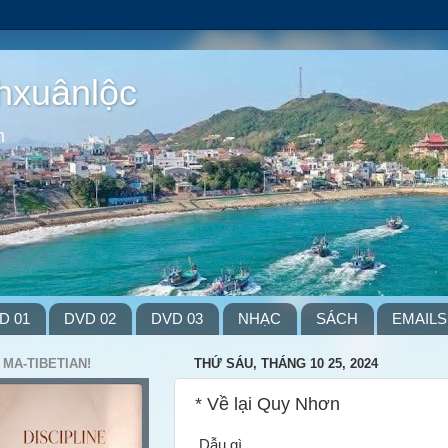
hxuânlộc
m
D 01
DVD 02
DVD 03
NHẠC
SÁCH
EMAILS
 MA-TIBETIAN!
THỨ SÁU, THÁNG 10 25, 2024
* Về lại Quy Nhơn
Dẫu gì