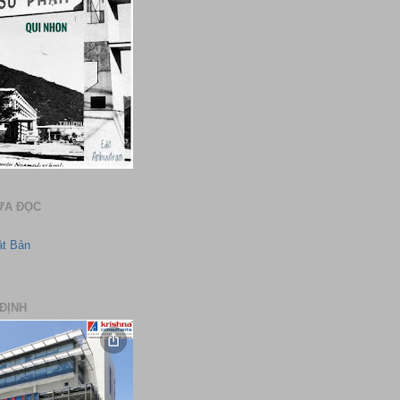
ƯA ĐỌC
ật Bản
ĐỊNH