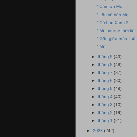
* Cảm ơn Mẹ
* Lần về bên Mẹ
* Cù Lao Xanh 2
* Melbourne thời tiết
* Gần giữa mùa xuâ
* Mê
►
tháng 9
(43)
►
tháng 8
(48)
►
tháng 7
(37)
►
tháng 6
(30)
►
tháng 5
(49)
►
tháng 4
(40)
►
tháng 3
(10)
►
tháng 2
(19)
►
tháng 1
(21)
►
2023
(242)