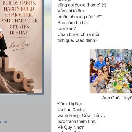
cũng gọi được “home”!(*)
Vẫn cái tổ ấm
muôn phương nói: “về”.
Bao năm hồ hải
sơn khê?
Chân bước chưa mỏi
tình quê…sao đành?
Ảnh Quốc Tuy
Đầm Thị Nại-
Cù Lao Xanh…
Gành Ráng, Cửa Thử …
bức tranh thắm tình.
 tôi
Về Quy Nhơn