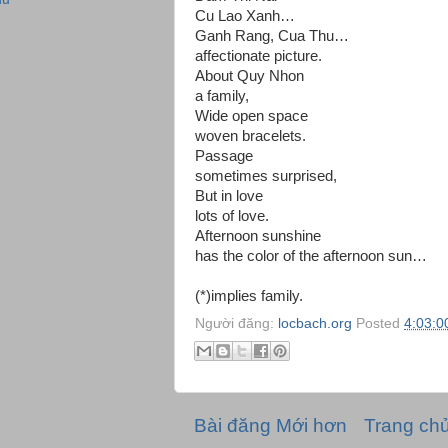
Cu Lao Xanh…
Ganh Rang, Cua Thu…
affectionate picture.
About Quy Nhon
a family,
Wide open space
woven bracelets.
Passage
sometimes surprised,
But in love
lots of love.
Afternoon sunshine
has the color of the afternoon sun…
(*)implies family.
Người đăng:
locbach.org
Posted
4:03:0
Bài đăng Mới hơn
Trang ch