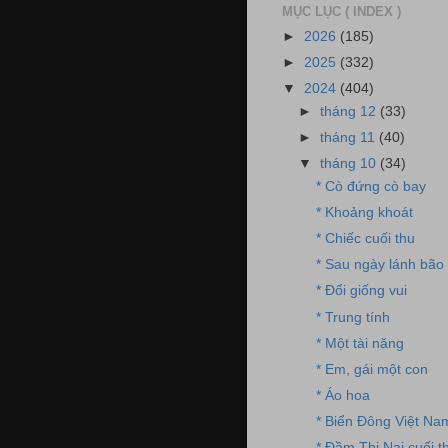
MỤC LỤC ( INDEX )
►
2026
(185)
►
2025
(332)
▼
2024
(404)
►
tháng 12
(33)
►
tháng 11
(40)
▼
tháng 10
(34)
* Cò đứng cò bay
* Khoảng khoát
* Chiếc cuối thu
* Sau ngày lánh bão
* Đổi giống vui
* Trung tính
* Một tài năng
* Em, gái một con
* Áo hoa
* Biển Đông Việt Na
* Đầm Thị Nại cuối t