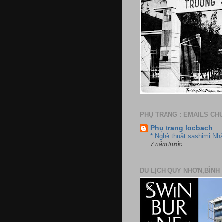
PHỤ TRANG : EMAILS CH
Phụ trang locbach
* Nghệ thuật sashimi Nh
7 năm trước
DU LỊCH QUY NHƠN,BÌNH 