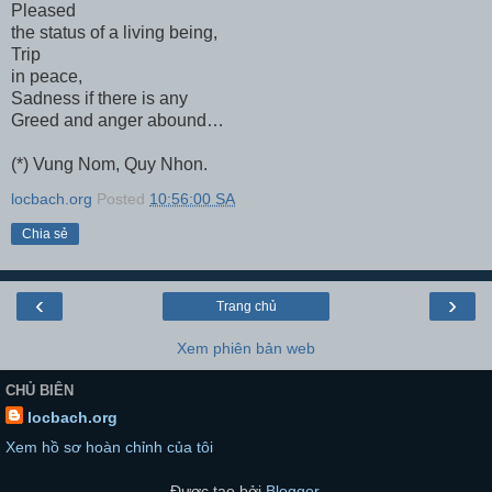
Pleased
the status of a living being,
Trip
in peace,
Sadness if there is any
Greed and anger abound…
(*) Vung Nom, Quy Nhon.
locbach.org
Posted
10:56:00 SA
Chia sẻ
‹
›
Trang chủ
Xem phiên bản web
CHỦ BIÊN
locbach.org
Xem hồ sơ hoàn chỉnh của tôi
Được tạo bởi
Blogger
.