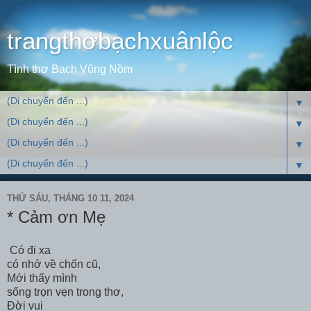
trangthơbạchxuânlộc
Tình thơ Bạch Vũng Nồm
▼
▼
▼
▼
THỨ SÁU, THÁNG 10 11, 2024
* Cảm ơn Mẹ
Có đi xa
có nhớ về chốn cũ,
Mới thấy mình
sống trọn vẹn trong thơ,
Đời vui