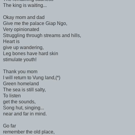
The king is waiting...
Okay mom and dad
Give me the palace Giap Ngo,
Very opinionated
Struggling through streams and hills,
Heart is
give up wandering,
Leg bones have hard skin
stimulate youth!
Thank you mom
I will return to Vung land,(*)
Green homeland
The sea is still salty,
To listen
get the sounds,
Song hut, singing...
near and far in mind.
Go far
remember the old place,