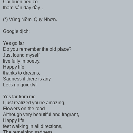
Cái buồn nếu có
tham sân dẫy đầy…
(*) Vũng Nồm, Quy Nhơn.
Google dịch:
Yes go far
Do you remember the old place?
Just found myself
live fully in poetry,
Happy life
thanks to dreams,
Sadness if there is any
Let's go quickly!
Yes far from me
I just realized you're amazing,
Flowers on the road
Although very beautiful and fragrant,
Happy life
feet walking in all directions,
The remaining sadness