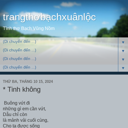
trangthơbạchxuânlộc
Tình thơ Bạch Vũng Nồm
▼
▼
▼
▼
THỨ BA, THÁNG 10 15, 2024
* Tinh không
Buông vứt đi
những gì em cần vứt,
Dẫu chỉ còn
là mảnh vải cuối cùng,
Cho ta được sống