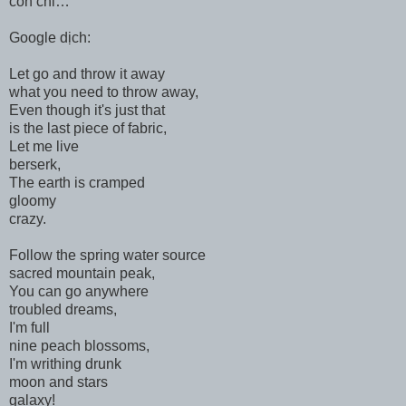
còn chi…
Google dịch:
Let go and throw it away
what you need to throw away,
Even though it's just that
is the last piece of fabric,
Let me live
berserk,
The earth is cramped
gloomy
crazy.
Follow the spring water source
sacred mountain peak,
You can go anywhere
troubled dreams,
I'm full
nine peach blossoms,
I'm writhing drunk
moon and stars
galaxy!