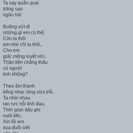
Ta say quằn quại
trăng sao
ngân hà!
Buông vứt đi
những gì em có thể,
Còn ta thôi
em nhé chỉ ta thôi,
Cho em
giấc mộng tuyệt vời,
Thần tiên chẳng thấu
có người
tinh không?
Theo âm thanh
tiếng nhạc lòng vừa trỗi,
Ta nhìn nhau
rạo rực nỗi tình đau,
Thời gian dấu ghi
nuối tiếc,
Xin lỗi em
xua đuổi siết