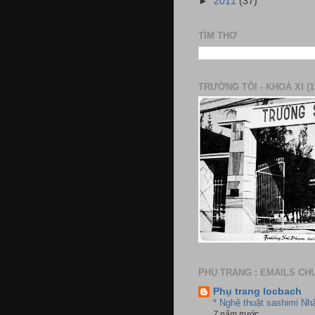
►
2011
(37)
TÌM THƠ
TRƯỜNG TÔI - KHOÁ XI (1
PHỤ TRANG : EMAILS CH
Phụ trang locbach
* Nghệ thuật sashimi Nh
7 năm trước