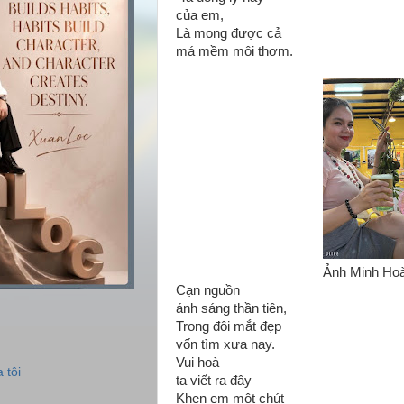
của em,
Là mong được cả
má mềm môi thơm.
Ảnh Minh Ho
Cạn nguồn
ánh sáng thần tiên,
Trong đôi mắt đẹp
vốn tìm xưa nay.
Vui hoà
 tôi
ta viết ra đây
Khen em một chút