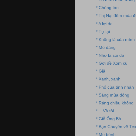
* Chóng tàn
* Thị Nại đêm mùa 
* A lợi da
* Tự tại
* Không là của mình
* Mê dáng
* Như là sỏi đá
* Gợi đề Xóm cũ
* Giã
* Xanh, xanh
* Phố của tình nhân
* Sáng mùa đông
* Ráng chiều không
* …Và tôi
* Giỗ Ông Bà
* Bạn Chuyển về Te
* Mẹ bệnh