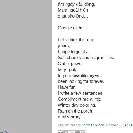
ấm ngày đầu đông.
Mưa ngoài hiên
chút bão lòng…
Google dịch:
Let's drink this cup
yours,
I hope to get it all
Soft cheeks and fragrant lips.
Out of power
fairy light,
In your beautiful eyes
been looking for forever.
Have fun
I write a few sentences,
Compliment me a little
Winter day coloring.
Rain on the porch
a bit stormy…
Người đăng:
locbach.org
Posted
1:32:0
g
suốt