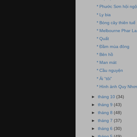
* Phước Sơn hội ngộ
* Ly bia
* Bóng cây thiên tuế
* Melbourne Phar La
* Quất
* Đầm mùa đông
* Bên hồ
* Man mát
* Cầu nguyện
* Ải “tôi”
* Hình ảnh Quy Nhơ
►
tháng 10
(34)
►
tháng 9
(43)
►
tháng 8
(48)
►
tháng 7
(37)
►
tháng 6
(30)
►
tháng 5
(49)