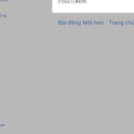
đông
Bài đăng Mới hơn
Trang ch
xas