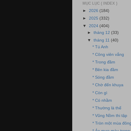
MỤC LỤC ( INDEX )
►
2026
(184)
►
2025
(332)
▼
2024
(404)
►
tháng 12
(33)
▼
tháng 11
(40)
* Tú Anh
* Công viên vắng
* Trong đầm
* Bên kia đầm
* Sóng đầm
* Chờ đến khuya
* Còn gì
* Có nhầm
* Thường là thế
* Vũng Nồm thi tập
* Tròn một mùa đôn
* Áo mưa màu trong 