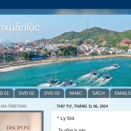
hxuânlộc
m
D 01
DVD 02
DVD 03
NHẠC
SÁCH
EMAILS
 MA-TIBETIAN!
THỨ TƯ, THÁNG 11 06, 2024
* Ly bia
Ta uống ly này