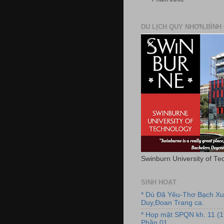
DU LỊCH QUY NHƠN,BÌNH 
Swinburn University of Te
SINH HOẠT
* Dù Đã Yêu-Thơ Bạch X
Duy,Đoan Trang ca.
* Họp mặt SPQN kh. 11 (
Phần 01