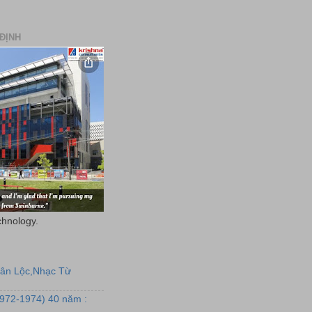
ĐỊNH
chnology.
uân Lộc,Nhạc Từ
1972-1974) 40 năm :