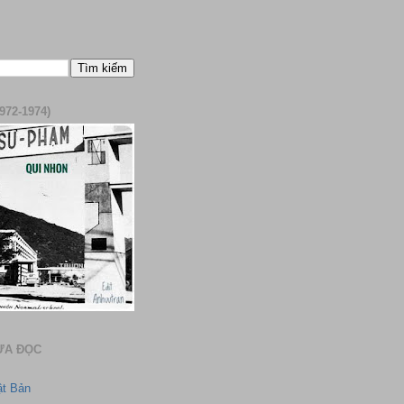
972-1974)
ƯA ĐỌC
ật Bản