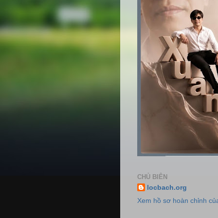
CHỦ BIÊN
locbach.org
Xem hồ sơ hoàn chỉnh của