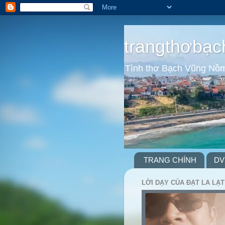
trangthơbạc
Tình thơ Bạch Vũng Nồ
TRANG CHÍNH
DV
LỜI DẠY CỦA ĐẠT LA LẠT