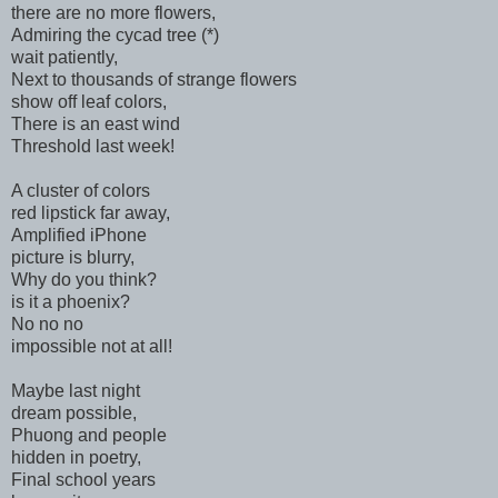
there are no more flowers,
Admiring the cycad tree (*)
wait patiently,
Next to thousands of strange flowers
show off leaf colors,
There is an east wind
Threshold last week!
A cluster of colors
red lipstick far away,
Amplified iPhone
picture is blurry,
Why do you think?
is it a phoenix?
No no no
impossible not at all!
Maybe last night
dream possible,
Phuong and people
hidden in poetry,
Final school years