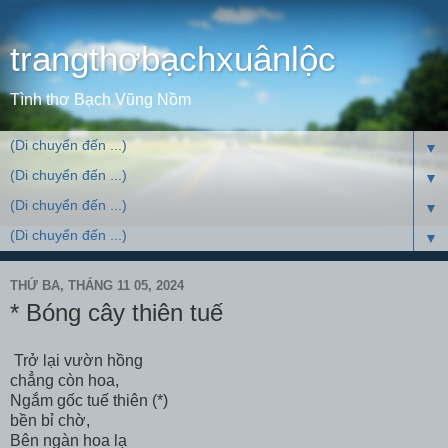
trangthơbạchxuânlộc
Tình thơ Bạch Vũng Nồm
▼
▼
▼
▼
THỨ BA, THÁNG 11 05, 2024
* Bóng cây thiên tuế
Trở lại vườn hồng
chẳng còn hoa,
Ngắm gốc tuế thiên (*)
bền bỉ chờ,
Bên ngàn hoa lạ