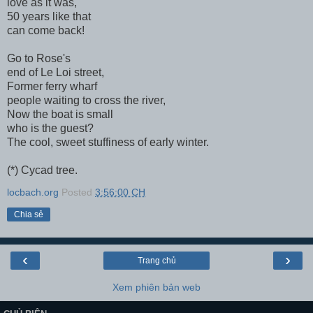
love as it was,
50 years like that
can come back!
Go to Rose's
end of Le Loi street,
Former ferry wharf
people waiting to cross the river,
Now the boat is small
who is the guest?
The cool, sweet stuffiness of early winter.
(*) Cycad tree.
locbach.org
Posted
3:56:00 CH
Chia sẻ
‹
›
Trang chủ
Xem phiên bản web