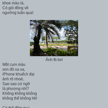
khoe màu lá,
Có gió đông về
ngưỡng tuần qua!
Ảnh fb bxl
Một cụm màu
son đỏ xa xa,
iPhone khuếch đại
ảnh rõ nhoè,
Sao sao cứ ngỡ
là phượng nhỉ?
Không không không
không thể không hề!
Có thể đêm qua