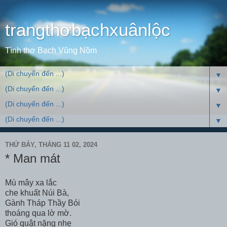
trangthơbạchxuânlộc
Tình thơ Bạch Vũng Nồm
▼
▼
▼
▼
THỨ BẢY, THÁNG 11 02, 2024
* Man mát
Mù mây xa lắc
che khuất Núi Bà,
Gành Tháp Thầy Bói
thoáng qua lờ mờ.
Gió quật nặng nhẹ