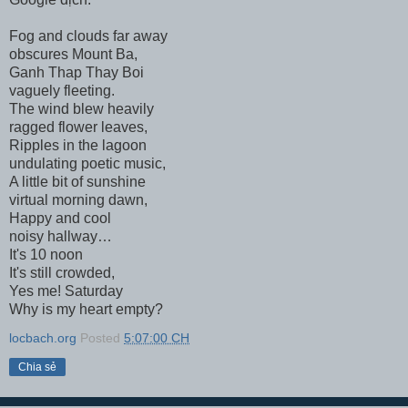
Fog and clouds far away
obscures Mount Ba,
Ganh Thap Thay Boi
vaguely fleeting.
The wind blew heavily
ragged flower leaves,
Ripples in the lagoon
undulating poetic music,
A little bit of sunshine
virtual morning dawn,
Happy and cool
noisy hallway…
It's 10 noon
It's still crowded,
Yes me! Saturday
Why is my heart empty?
locbach.org
Posted
5:07:00 CH
Chia sẻ