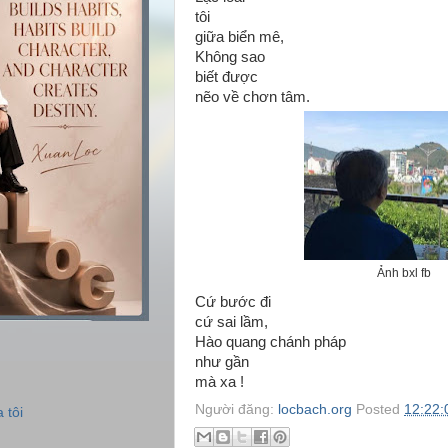
tôi
giữa biển mê,
Không sao
biết được
nẽo về chơn tâm.
Ảnh bxl fb
Cứ bước đi
cứ sai lầm,
Hào quang chánh pháp
như gần
mà xa !
Người đăng:
locbach.org
Posted
12:22:
 tôi