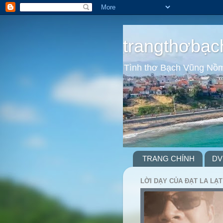
trangthơbạc
Tình thơ Bạch Vũng Nồ
TRANG CHÍNH
DV
LỜI DẠY CỦA ĐẠT LA LẠT