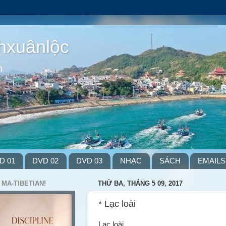
hxuânlộc
m
D 01
DVD 02
DVD 03
NHẠC
SÁCH
EMAILS
 MA-TIBETIAN!
THỨ BA, THÁNG 5 09, 2017
* Lạc loài
Lạc loài