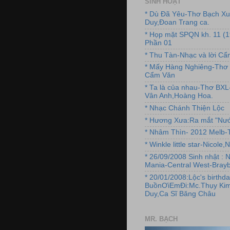
SINH HOẠT
* Dù Đã Yêu-Thơ Bạch X
Duy,Đoan Trang ca.
* Họp mặt SPQN kh. 11 (
Phần 01
* Thu Tàn-Nhạc và lời C
* Mấy Hàng Nghiêng-Thơ 
Cẩm Văn
* Ta là của nhau-Thơ BX
Vân Anh,Hoàng Hoa.
* Nhạc Chánh Thiện Lộc
* Hương Xưa:Ra mắt "Nướ
* Nhâm Thìn- 2012 Melb-T
* Winkle little star-Nicole
* 26/09/2008 Sinh nhật : 
Mania-Central West-Brayb
* 20/01/2008:Lộc's birthda
BuồnƠiEmĐi:Mc.Thụy Kim
Duy,Ca Sĩ Băng Châu
MR. BẠCH