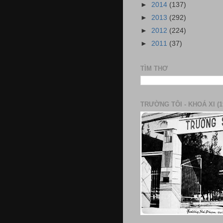
►
2014
(137)
►
2013
(292)
►
2012
(224)
►
2011
(37)
TÌM THƠ
TRƯỜNG TÔI - KHOÁ XI (1