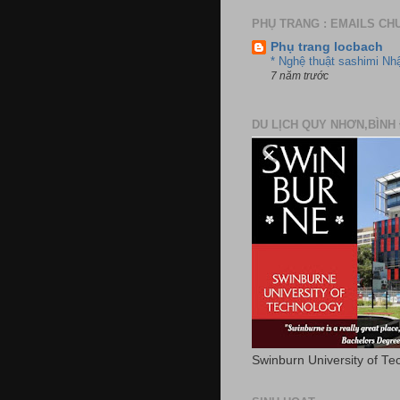
PHỤ TRANG : EMAILS CH
Phụ trang locbach
* Nghệ thuật sashimi Nh
7 năm trước
DU LỊCH QUY NHƠN,BÌNH 
Swinburn University of Te