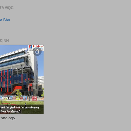
ƯA ĐỌC
ật Bản
ĐỊNH
chnology.