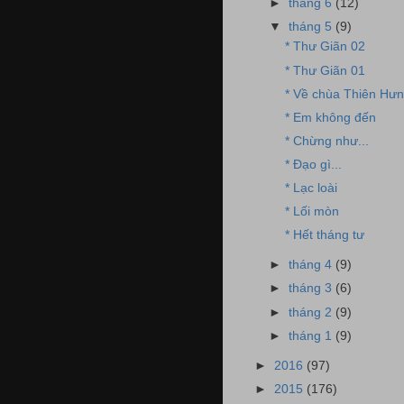
►
tháng 6
(12)
▼
tháng 5
(9)
* Thư Giãn 02
* Thư Giãn 01
* Về chùa Thiên Hưng
* Em không đến
* Chừng như...
* Đạo gì...
* Lạc loài
* Lối mòn
* Hết tháng tư
►
tháng 4
(9)
►
tháng 3
(6)
►
tháng 2
(9)
►
tháng 1
(9)
►
2016
(97)
►
2015
(176)