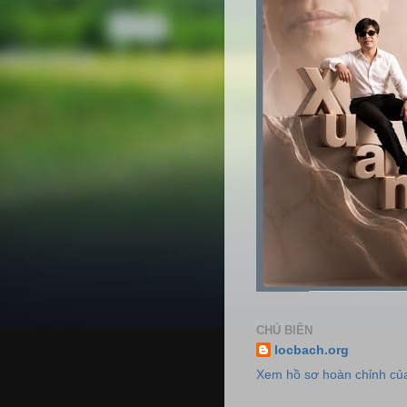
CHỦ BIÊN
locbach.org
Xem hồ sơ hoàn chỉnh của