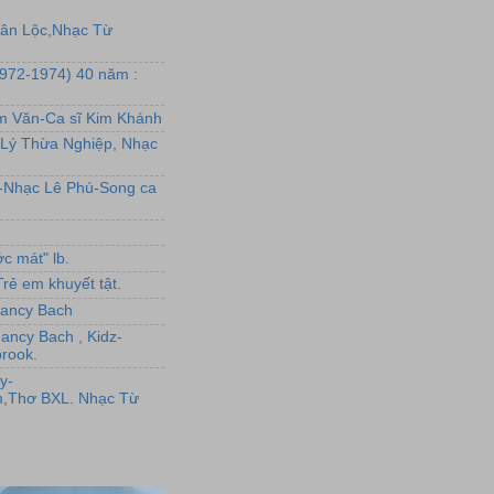
uân Lộc,Nhạc Từ
1972-1974) 40 năm :
ẩm Văn-Ca sĩ Kim Khánh
Lý Thừa Nghiệp, Nhạc
L-Nhạc Lê Phú-Song ca
c mát" lb.
rẻ em khuyết tật.
,Nancy Bach
Nancy Bach , Kidz-
rook.
y-
,Thơ BXL. Nhạc Từ