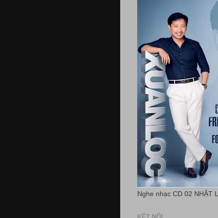
Nghe nhạc CD 02 NHẶT 
KẾT NỐI