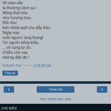
40 năm vẫn
lạ thường cách xa !
Mộng thái hòa
như hương hoa,
Rồi như
bùn nhớp quê cha dẫy tràn.
Ngày nay
xuôi ngược lang thang!
Xứ người sống kiếp...
... vô vàng tự do.
Chiều còn say
những đắn đo !
locbach.org
Posted
2:41:00 SA
Chia sẻ
‹
›
Trang chủ
Xem phiên bản web
CHỦ BIÊN