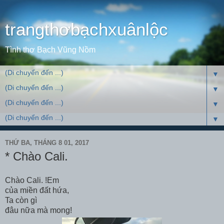
trangthơbạchxuânlộc
Tình thơ Bạch Vũng Nồm
▼
▼
▼
▼
THỨ BA, THÁNG 8 01, 2017
* Chào Cali.
Chào Cali. !Em
của miền đất hứa,
Ta còn gì
đâu nữa mà mong!