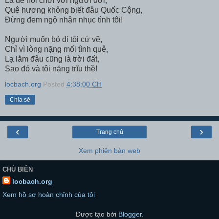
Là để nói chơi với người đời,
Quê hương không biết đâu Quốc Cộng,
Đừng đem ngộ nhận nhục tình tôi!
Người muốn bỏ đi tôi cứ về,
Chỉ vì lòng nặng mối tình quê,
Lạ lắm đâu cũng là trời đất,
Sao đó và tôi nặng trĩu thề!
locbach.org
Posted
4:38:00 CH
Chia sẻ
‹
›
Trang chủ
Xem phiên bản web
CHỦ BIÊN
locbach.org
Xem hồ sơ hoàn chỉnh của tôi
Được tạo bởi
Blogger
.