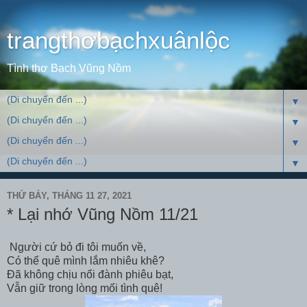
trangthơbạchxuânlộc
Tình thơ Bạch Vũng Nồm
▼
▼
▼
▼
THỨ BẢY, THÁNG 11 27, 2021
* Lại nhớ Vũng Nồm 11/21
Người cứ bỏ đi tôi muốn về,
Có thể quê mình lắm nhiêu khê?
Đã không chịu nổi đành phiêu bạt,
Vẫn giữ trong lòng mối tình quê!