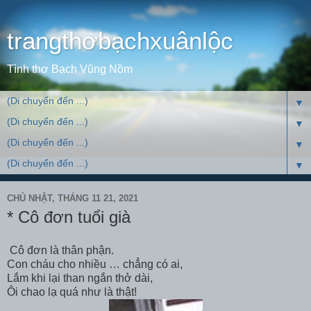
trangthơbạchxuânlộc
Tình thơ Bạch Vũng Nồm
▼
▼
▼
▼
CHỦ NHẬT, THÁNG 11 21, 2021
* Cô đơn tuổi già
Cô đơn là thân phận.
Con cháu cho nhiều … chẳng có ai,
Lắm khi lại than ngắn thở dài,
Ôi chao lạ quá như là thật!