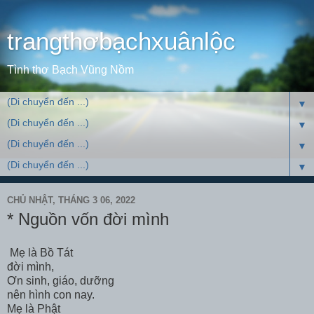
trangthơbạchxuânlộc
Tình thơ Bạch Vũng Nồm
▼
▼
▼
▼
CHỦ NHẬT, THÁNG 3 06, 2022
* Nguồn vốn đời mình
Mẹ là Bồ Tát
đời mình,
Ơn sinh, giáo, dưỡng
nên hình con nay.
Mẹ là Phật