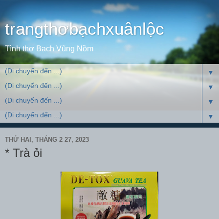
trangthơbạchxuânlộc
Tình thơ Bạch Vũng Nồm
▼
▼
▼
▼
THỨ HAI, THÁNG 2 27, 2023
* Trà ỏi