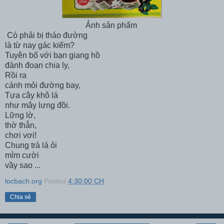
Ảnh sản phẩm
Có phải bị tháo đường
là từ nay gác kiếm?
Tuyên bố với bạn giang hồ
đành đoạn chia ly,
Rồi ra
cánh mỏi đường bay,
Tựa cây khô lá
như mây lưng đồi.
Lững lờ,
thờ thẫn,
chơi vơi!
Chung trà lá ỏi
mỉm cười
vầy sao ...
locbach.org
Posted
4:30:00 CH
Chia sẻ