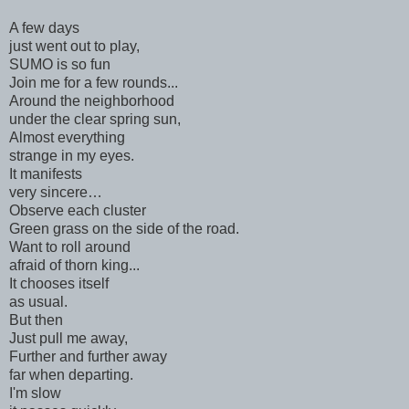
A few days
just went out to play,
SUMO is so fun
Join me for a few rounds...
Around the neighborhood
under the clear spring sun,
Almost everything
strange in my eyes.
It manifests
very sincere…
Observe each cluster
Green grass on the side of the road.
Want to roll around
afraid of thorn king...
It chooses itself
as usual.
But then
Just pull me away,
Further and further away
far when departing.
I'm slow