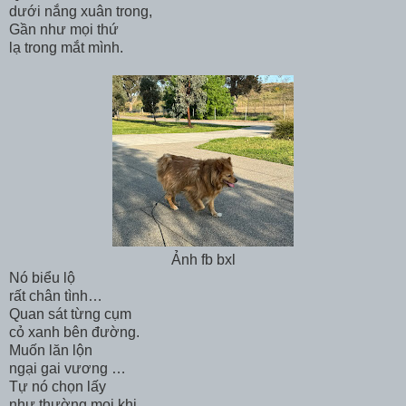
dưới nắng xuân trong,
Gần như mọi thứ
lạ trong mắt mình.
Ảnh fb bxl
Nó biểu lộ
rất chân tình…
Quan sát từng cụm
cỏ xanh bên đường.
Muốn lăn lộn
ngại gai vương …
Tự nó chọn lấy
như thường mọi khi.