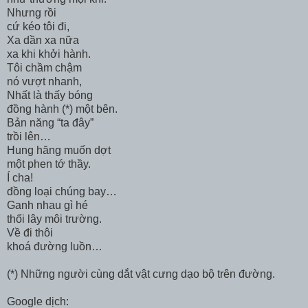
Nhưng rồi
cứ kéo tôi đi,
Xa dần xa nữa
xa khi khởi hành.
Tôi chầm chậm
nó vượt nhanh,
Nhất là thấy bóng
đồng hành (*) một bên.
Bản năng “ta đây”
trồi lên…
Hung hăng muốn dợt
một phen tớ thầy.
Í cha!
đồng loại chúng bay…
Ganh nhau gì hé
thối lây môi trường.
Về đi thôi
khoá đường luồn…
(*) Những người cùng dắt vật cưng dạo bộ trên đường.
Google dịch: