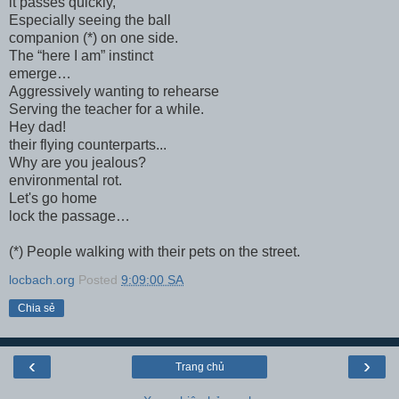
it passes quickly,
Especially seeing the ball
companion (*) on one side.
The “here I am” instinct
emerge…
Aggressively wanting to rehearse
Serving the teacher for a while.
Hey dad!
their flying counterparts...
Why are you jealous?
environmental rot.
Let's go home
lock the passage…
(*) People walking with their pets on the street.
locbach.org
Posted
9:09:00 SA
Chia sẻ
‹
›
Trang chủ