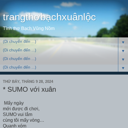
trangthơbạchxuânlộc
Tình thơ Bạch Vũng Nồm
▼
▼
▼
▼
THỨ BẢY, THÁNG 9 28, 2024
* SUMO với xuân
Mấy ngày
mới được đi chơi,
SUMO vui lắm
cùng tôi mấy vòng…
Quanh xóm