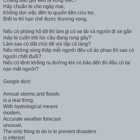
Chẳng bao giờ kêu là xong việc?
Hãy chuẩn bị cho ngày mai,
Không đợi việc đến lo quyên tiền cứu trợ,
Biết lo thì hạn chế được thương vong.
Nếu có phòng hộ tốt thì làm gì có xe tải và người đi xe gắn
máy bị cuốn trôi lúc cầu đang rung gãy?
Làm sao có đất chùi để vùi lấp cả làng?
Nếu những vùng thấp mỗi người đều có áo phao thì sao có
người chết đuối?
Nếu có lệnh không ra đường khi có bão đến thì đâu có tai
nạn mất người?
Google dịch:
Annual storms and floods
is a real thing,
With hydrological means
modern,
Accurate weather forecast
unusual,
The only thing to do is to prevent disasters
is inferior!