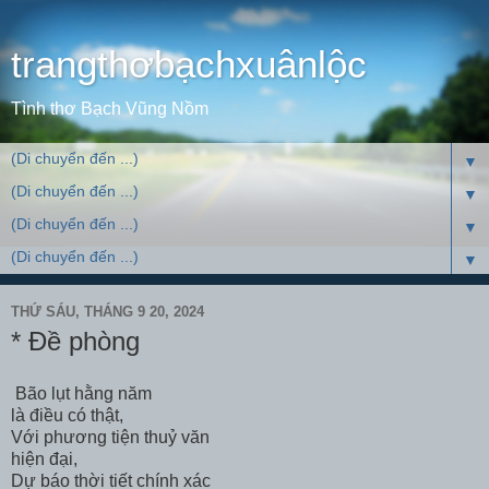
trangthơbạchxuânlộc
Tình thơ Bạch Vũng Nồm
▼
▼
▼
▼
THỨ SÁU, THÁNG 9 20, 2024
* Đề phòng
Bão lụt hằng năm
là điều có thật,
Với phương tiện thuỷ văn
hiện đại,
Dự báo thời tiết chính xác