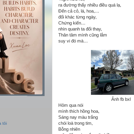
ra đường thấy nhiều điều quá lạ,
Đến cả cỏ, lá, hoa,…
đổi khác từng ngày,
Chứng kiến…
nhìn quanh ta đổi thay,
Thân tâm mình cũng lắm
suy vi đó mà…
Ảnh fb bxl
Hôm qua nói
mình thích hồng hoa,
Sáng nay màu trắng
chói loà trong tim,
 tôi
Bỗng nhiên