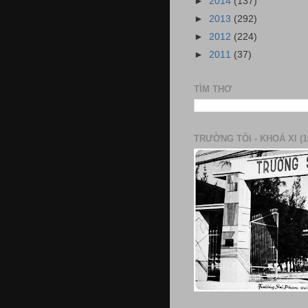
►
2014
(137)
►
2013
(292)
►
2012
(224)
►
2011
(37)
TÌM THƠ
TRƯỜNG TÔI - KHOÁ XI (1