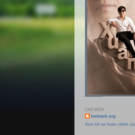
CHỦ BIÊN
locbach.org
Xem hồ sơ hoàn chỉnh của