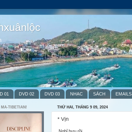
hxuânlộc
m
D 01
DVD 02
DVD 03
NHẠC
SÁCH
EMAILS
 MA-TIBETIAN!
THỨ HAI, THÁNG 9 09, 2024
* Vịn
Nghỉ hưu rồi,