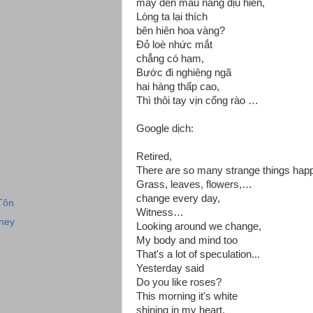
mây đến màu nắng dịu hiền,
Lòng ta lại thích
bên hiên hoa vàng?
Đỏ loè nhức mắt
chẳng có ham,
Bước đi nghiêng ngã
hai hàng thấp cao,
Thì thôi tay vịn cổng rào …
Google dịch:
Retired,
There are so many strange things happ
Grass, leaves, flowers,…
change every day,
Tôn
Witness…
ney
Looking around we change,
My body and mind too
That's a lot of speculation...
Yesterday said
Do you like roses?
This morning it's white
shining in my heart,