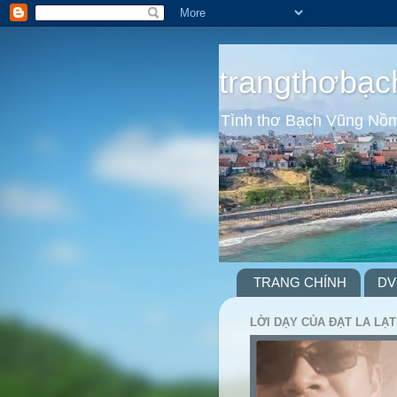
trangthơbạc
Tình thơ Bạch Vũng Nồ
TRANG CHÍNH
DV
LỜI DẠY CỦA ĐẠT LA LẠT