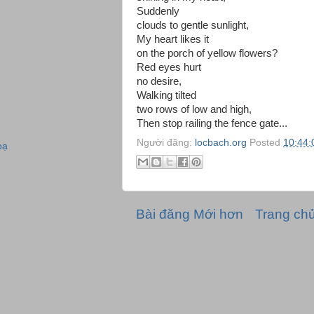
Suddenly
clouds to gentle sunlight,
My heart likes it
on the porch of yellow flowers?
Red eyes hurt
no desire,
Walking tilted
two rows of low and high,
Then stop railing the fence gate...
Người đăng:
locbach.org
Posted
10:44:
oạ
Bài đăng Mới hơn
Trang ch