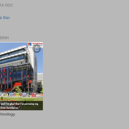
ƯA ĐỌC
ật Bản
ĐỊNH
chnology.