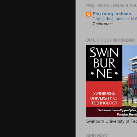
PHỤ TRANG : EMAILS CH
Phụ trang locbach
* Nghệ thuật sashimi Nh
7 năm trước
DU LỊCH QUY NHƠN,BÌNH 
Swinburn University of Te
SINH HOẠT