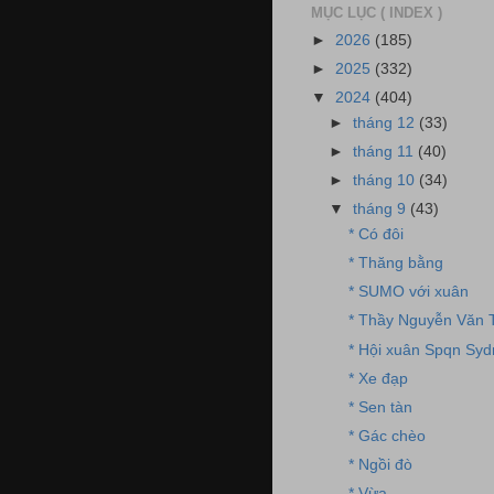
MỤC LỤC ( INDEX )
►
2026
(185)
►
2025
(332)
▼
2024
(404)
►
tháng 12
(33)
►
tháng 11
(40)
►
tháng 10
(34)
▼
tháng 9
(43)
* Có đôi
* Thăng bằng
* SUMO với xuân
* Thầy Nguyễn Văn 
* Hội xuân Spqn Syd
* Xe đạp
* Sen tàn
* Gác chèo
* Ngồi đò
* Vừa