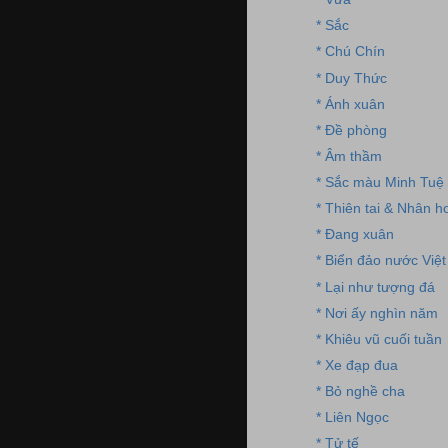
* Sắc
* Chú Chín
* Duy Thức
* Ánh xuân
* Đề phòng
* Âm thầm
* Sắc màu Minh Tuệ
* Thiên tai & Nhân h
* Đang xuân
* Biển đảo nước Việt
* Lại như tượng đá
* Nơi ấy nghìn năm
* Khiêu vũ cuối tuần
* Xe đạp đua
* Bỏ nghề cha
* Liên Ngọc
* Tử tế