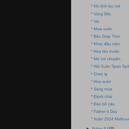
* Khi tỉnh lúc mê
* Vũng Bấc
* Vịn
* Mưa xuân
* Bão Giáp Thìn
* Khúc đầu năm
* Hoa táo muộn
* Mẹ nói chuyện
* Hội Xuân Spqn Sy
* Chim lạ
* Hoa xuân
* Sang mùa
* Đánh chài
* Đàn bồ câu
* Father’s Day
* Xuân 2024 Melbou
►
tháng 8
(48)