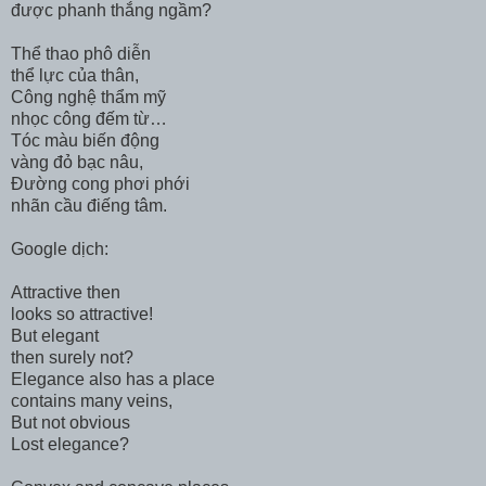
được phanh thắng ngầm?
Thể thao phô diễn
thể lực của thân,
Công nghệ thẩm mỹ
nhọc công đếm từ…
Tóc màu biến động
vàng đỏ bạc nâu,
Đường cong phơi phới
nhãn cầu điếng tâm.
Google dịch:
Attractive then
looks so attractive!
But elegant
then surely not?
Elegance also has a place
contains many veins,
But not obvious
Lost elegance?