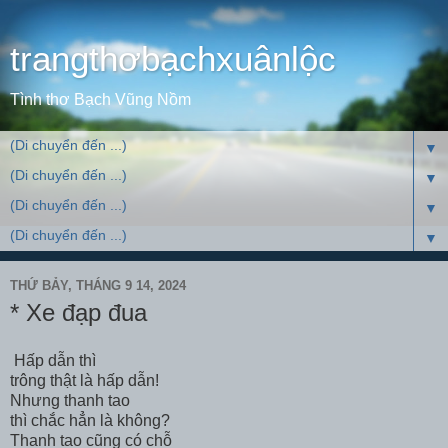
trangthơbạchxuânlộc
Tình thơ Bạch Vũng Nồm
▼
▼
▼
▼
THỨ BẢY, THÁNG 9 14, 2024
* Xe đạp đua
Hấp dẫn thì
trông thật là hấp dẫn!
Nhưng thanh tao
thì chắc hẳn là không?
Thanh tao cũng có chỗ