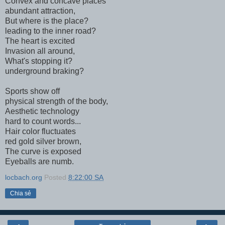
Convex and concave places
abundant attraction,
But where is the place?
leading to the inner road?
The heart is excited
Invasion all around,
What's stopping it?
underground braking?
Sports show off
physical strength of the body,
Aesthetic technology
hard to count words...
Hair color fluctuates
red gold silver brown,
The curve is exposed
Eyeballs are numb.
locbach.org
Posted
8:22:00 SA
Chia sẻ