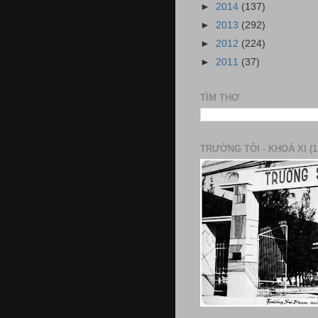
►
2014
(137)
►
2013
(292)
►
2012
(224)
►
2011
(37)
TÌM THƠ
TRƯỜNG TÔI - KHOÁ XI (1