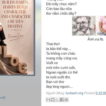
Đã mấy chục năm?
Còn bao lâu nữa
thơ nằm chốn đây?
Ảnh vui fb.
Thai thơ!
ta bảo thế này…
Ta không con cháu
mang mầy cũng vui.
Vuốt ve
môi mỉm cười ruồi,
Ngoan ngoãn cứ thế
ta nuôi suốt đời.
Bạn với thơ
đẹp lòng ngươi…
Người đăng:
locbach.org
Posted
5:22:0
 tôi