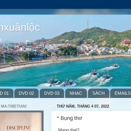
hxuânlộc
m
D 01
DVD 02
DVD 03
NHẠC
SÁCH
EMAILS
 MA-TIBETIAN!
THỨ NĂM, THÁNG 4 07, 2022
* Bụng thơ
Mang thai?