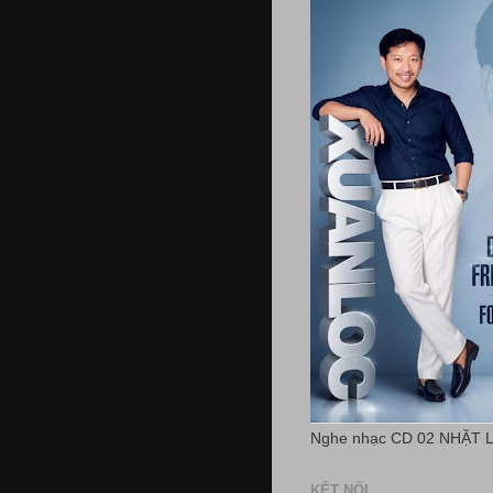
Nghe nhạc CD 02 NHẶT 
KẾT NỐI