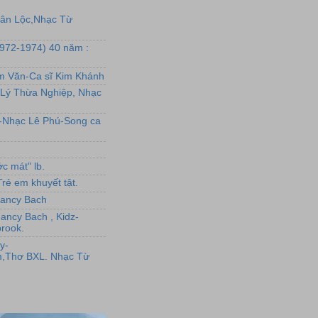
uân Lộc,Nhạc Từ
1972-1974) 40 năm :
ẩm Văn-Ca sĩ Kim Khánh
Lý Thừa Nghiệp, Nhạc
L-Nhạc Lê Phú-Song ca
c mát" lb.
rẻ em khuyết tật.
,Nancy Bach
Nancy Bach , Kidz-
rook.
y-
,Thơ BXL. Nhạc Từ