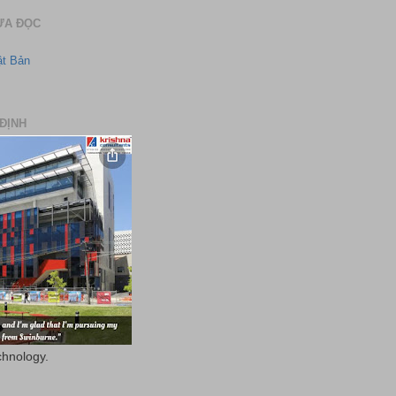
ƯA ĐỌC
ật Bản
ĐỊNH
chnology.