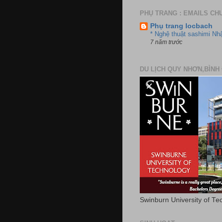
PHỤ TRANG : EMAILS CH
Phụ trang locbach
* Nghệ thuật sashimi Nh
7 năm trước
DU LỊCH QUY NHƠN,BÌNH 
Swinburn University of Te