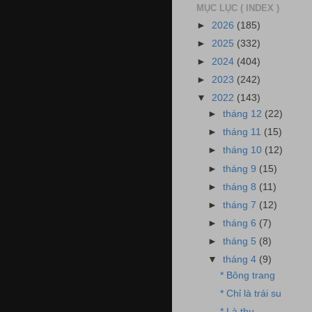
MỤC LỤC ( INDEX )
►
2026
(185)
►
2025
(332)
►
2024
(404)
►
2023
(242)
▼
2022
(143)
►
tháng 12
(22)
►
tháng 11
(15)
►
tháng 10
(12)
►
tháng 9
(15)
►
tháng 8
(11)
►
tháng 7
(12)
►
tháng 6
(7)
►
tháng 5
(8)
▼
tháng 4
(9)
* Bông trang
* Chỉ là trái su
* Là thu