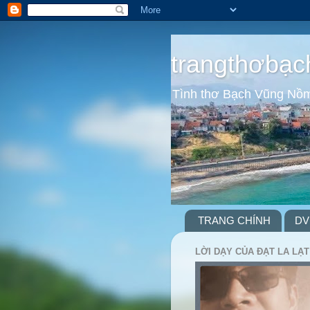
trangthơbạc
Tình thơ Bạch Vũng Nồ
TRANG CHÍNH
DV
LỜI DẠY CỦA ĐẠT LA LẠT