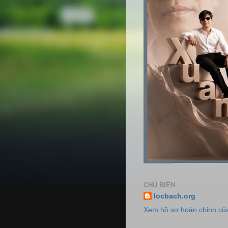
CHỦ BIÊN
locbach.org
Xem hồ sơ hoàn chỉnh của