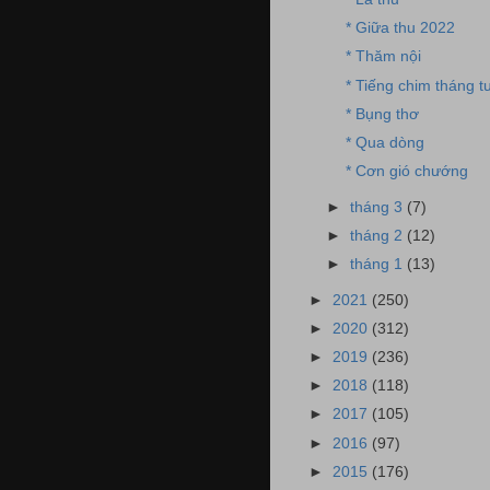
* Giữa thu 2022
* Thăm nội
* Tiếng chim tháng t
* Bụng thơ
* Qua dòng
* Cơn gió chướng
►
tháng 3
(7)
►
tháng 2
(12)
►
tháng 1
(13)
►
2021
(250)
►
2020
(312)
►
2019
(236)
►
2018
(118)
►
2017
(105)
►
2016
(97)
►
2015
(176)