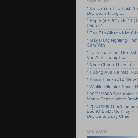
SINH HOẠT
* Dù Đã Yêu-Thơ Bạch X
Duy,Đoan Trang ca.
* Họp mặt SPQN kh. 11 (
Phần 01
* Thu Tàn-Nhạc và lời C
* Mấy Hàng Nghiêng-Thơ 
Cẩm Văn
* Ta là của nhau-Thơ BX
Vân Anh,Hoàng Hoa.
* Nhạc Chánh Thiện Lộc
* Hương Xưa:Ra mắt "Nướ
* Nhâm Thìn- 2012 Melb-T
* Winkle little star-Nicole
* 26/09/2008 Sinh nhật : 
Mania-Central West-Brayb
* 20/01/2008:Lộc's birthda
BuồnƠiEmĐi:Mc.Thụy Kim
Duy,Ca Sĩ Băng Châu
MR. BẠCH