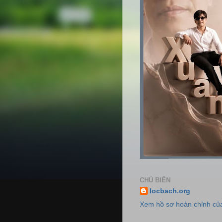
CHỦ BIÊN
locbach.org
Xem hồ sơ hoàn chỉnh của