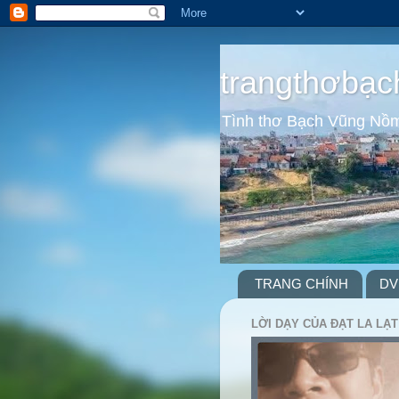
trangthơbạc
Tình thơ Bạch Vũng Nồ
TRANG CHÍNH
DV
LỜI DẠY CỦA ĐẠT LA LẠT