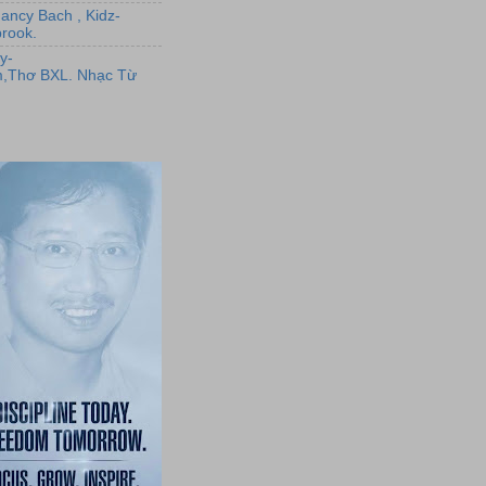
Nancy Bach , Kidz-
rook.
y-
,Thơ BXL. Nhạc Từ