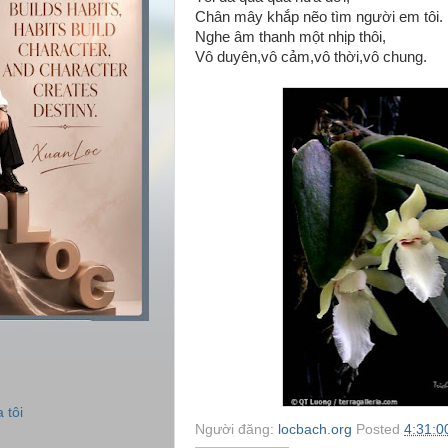
Chân mây khắp nẽo tìm người em tôi.
Nghe âm thanh một nhịp thôi,
Vô duyên,vô cảm,vô thời,vô chung.
 tôi
Người đăng:
locbach.org
Posted
4:31:0