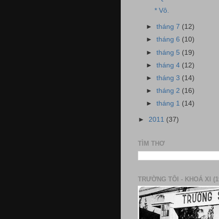
* Vô.
►
tháng 7
(12)
►
tháng 6
(10)
►
tháng 5
(19)
►
tháng 4
(12)
►
tháng 3
(14)
►
tháng 2
(16)
►
tháng 1
(14)
►
2011
(37)
TÌM THƠ
TRƯỜNG TÔI - KHOÁ XI (1