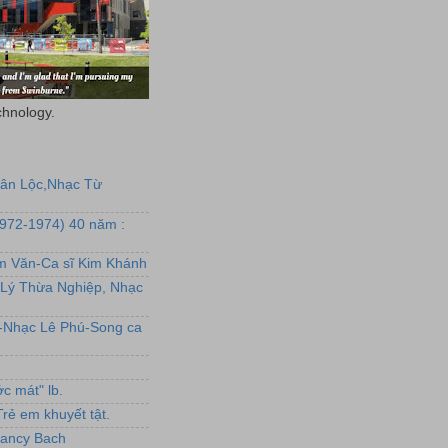
chnology.
uân Lộc,Nhạc Từ
1972-1974) 40 năm :
ẩm Văn-Ca sĩ Kim Khánh
Lý Thừa Nghiệp, Nhạc
L-Nhạc Lê Phú-Song ca
c mát" lb.
rẻ em khuyết tật.
,Nancy Bach