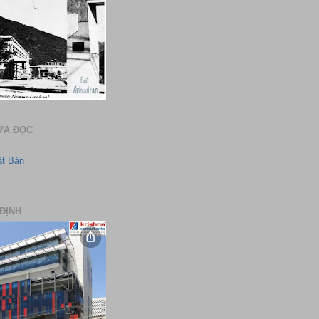
ƯA ĐỌC
ật Bản
ĐỊNH