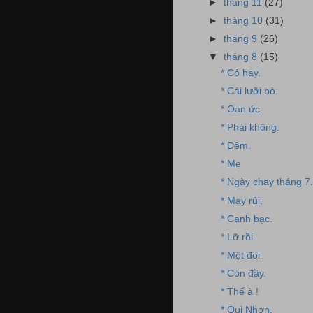
►
tháng 11
(27)
►
tháng 10
(31)
►
tháng 9
(26)
▼
tháng 8
(15)
* Có hay.
* Cái lưỡi bò.
* Oan ức.
* Phải không.
* Đêm.
* Mẹ
* Ngày chay tháng 7.
* May rủi.
* Canh bạc.
* Lỡ rồi.
* Một đôi.
* Còn đầy.
* Thế à !
* Qui Nhơn.