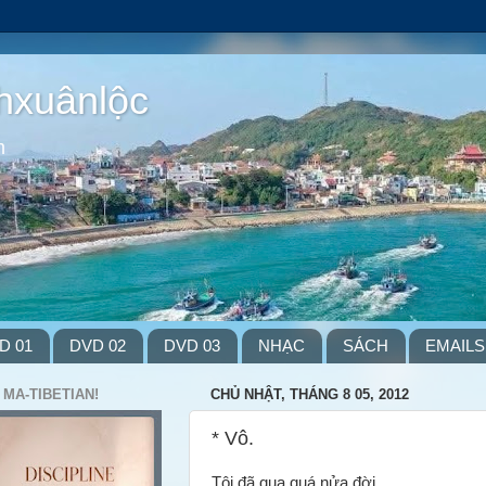
hxuânlộc
m
D 01
DVD 02
DVD 03
NHẠC
SÁCH
EMAILS
 MA-TIBETIAN!
CHỦ NHẬT, THÁNG 8 05, 2012
* Vô.
Tôi đã qua quá nửa đời,