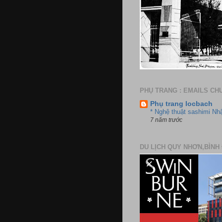
PHỤ TRANG : EMAILS CH
Phụ trang locbach
* Nghệ thuật sashimi Nh
7 năm trước
DU LỊCH QUY NHƠN,BÌNH 