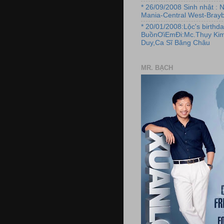
* 26/09/2008 Sinh nhật : 
Mania-Central West-Brayb
* 20/01/2008:Lộc's birthda
BuồnƠiEmĐi:Mc.Thụy Kim
Duy,Ca Sĩ Băng Châu
MR. BẠCH