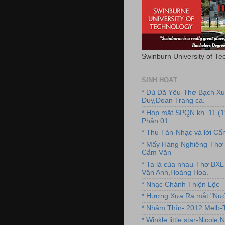
Swinburn University of Te
SINH HOẠT
* Dù Đã Yêu-Thơ Bạch X
Duy,Đoan Trang ca.
* Họp mặt SPQN kh. 11 (
Phần 01
* Thu Tàn-Nhạc và lời C
* Mấy Hàng Nghiêng-Thơ 
Cẩm Văn
* Ta là của nhau-Thơ BX
Vân Anh,Hoàng Hoa.
* Nhạc Chánh Thiện Lộc
* Hương Xưa:Ra mắt "Nướ
* Nhâm Thìn- 2012 Melb-T
* Winkle little star-Nicole