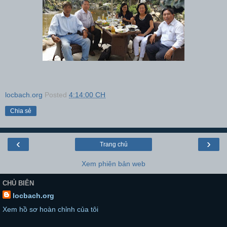
locbach.org
Posted
4:14:00 CH
Chia sẻ
‹
›
Trang chủ
Xem phiên bản web
CHỦ BIÊN
locbach.org
Xem hồ sơ hoàn chỉnh của tôi