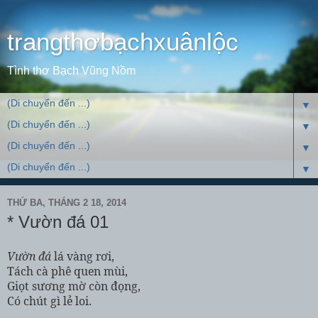
trangthơbạchxuânlộc
Tình thơ Bạch Vũng Nồm
▼
▼
▼
▼
THỨ BA, THÁNG 2 18, 2014
* Vườn đá 01
Vườn đá
lá vàng rơi,
Tách cà phê quen mùi,
Giọt sương mờ còn đọng,
Có chút gì lẻ loi.