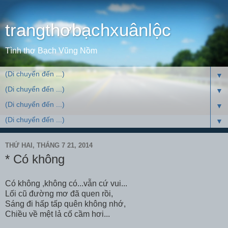
trangthơbạchxuânlộc
Tình thơ Bạch Vũng Nồm
▼
▼
▼
▼
THỨ HAI, THÁNG 7 21, 2014
* Có không
Có không ,không có...vẫn cứ vui...
Lối cũ đường mơ đã quen rồi,
Sáng đi hấp tấp quên không nhớ,
Chiều về mệt lả cố cầm hơi...