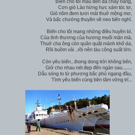
Biển cho tôi màu đen da cháy nắng,
Cơn gió Lào hừng hực xám tóc tơ,
Gió nồm đem tươi mát thuở mộng mơ,
Và bấc chướng thuyền về neo bến nghỉ.
Biển cho tôi mang những điều huyền bí,
Của tình thương của hương muối mặn mà,
Thuở cha ông còn quần quật mảnh khố da,
Rồi buồm vải ..rồi nên tàu công suất lớn.
Còn yêu biển...thong dong trời không bến,
Giữ cho nhau nét đẹp đến ngàn sau........
Dẫu sóng to từ phương bắc phủ ngang đầu,
Tình yêu biển cùng bền tâm vững trí...