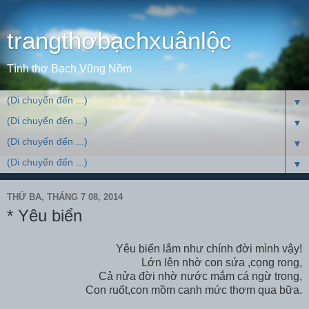
trangthơbạchxuânlộc
Tình thơ Bạch Vũng Nồm
▼
▼
▼
▼
THỨ BA, THÁNG 7 08, 2014
* Yêu biển
Yêu biển lắm như chính đời mình vậy!
Lớn lên nhờ con sứa ,cọng rong,
Cả nửa đời nhờ nước mắm cá ngừ trong,
Con ruốt,con mồm canh mức thơm qua bữa.