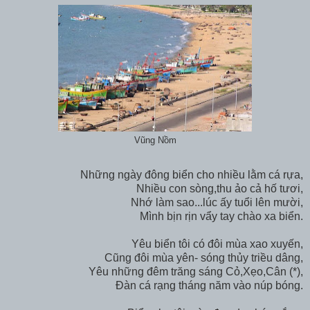
Vũng Nồm
Những ngày đông biển cho nhiều lằm cá rựa,
Nhiều con sòng,thu ảo cả hố tươi,
Nhớ làm sao...lúc ấy tuổi lên mười,
Mình bịn rịn vẩy tay chào xa biển.
Yêu biển tôi có đôi mùa xao xuyến,
Cũng đôi mùa yên- sóng thủy triều dâng,
Yêu những đêm trăng sáng Cỏ,Xẹo,Cân (*),
Đàn cá rạng tháng năm vào núp bóng.