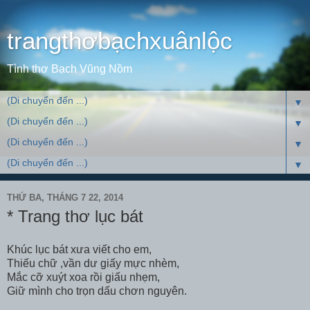
trangthơbạchxuânlộc
Tình thơ Bạch Vũng Nồm
▼
▼
▼
▼
THỨ BA, THÁNG 7 22, 2014
* Trang thơ lục bát
Khúc lục bát xưa viết cho em,
Thiếu chữ ,vần dư giấy mực nhèm,
Mắc cỡ xuýt xoa rồi giấu nhẹm,
Giữ mình cho trọn dấu chơn nguyên.