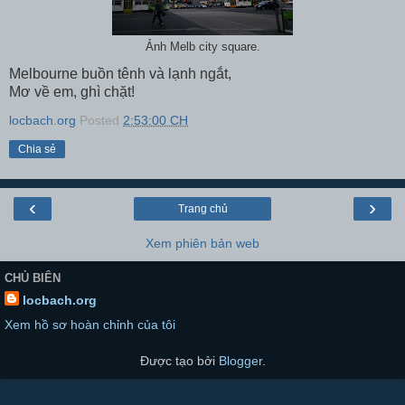
Ảnh Melb city square.
Melbourne buồn tênh và lạnh ngắt,
Mơ về em, ghì chặt!
locbach.org
Posted
2:53:00 CH
Chia sẻ
‹
›
Trang chủ
Xem phiên bản web
CHỦ BIÊN
locbach.org
Xem hồ sơ hoàn chỉnh của tôi
Được tạo bởi
Blogger
.