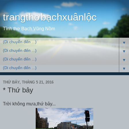
trangthơbạchxuânlộc
Tình thơ Bạch Vũng Nồm
▼
▼
▼
▼
THỨ BẢY, THÁNG 5 21, 2016
* Thứ bảy
Trời không mưa,thứ bảy...