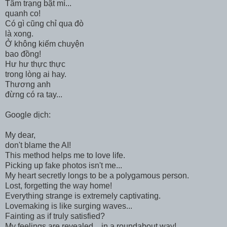
Tâm trạng bật mí...
quanh co!
Có gì cũng chỉ qua đò
là xong.
Ở không kiếm chuyện
bao đồng!
Hư hư thực thực
trong lòng ai hay.
Thương anh
đừng có ra tay...
Google dịch:
My dear,
don't blame the AI!
This method helps me to love life.
Picking up fake photos isn't me...
My heart secretly longs to be a polygamous person.
Lost, forgetting the way home!
Everything strange is extremely captivating.
Lovemaking is like surging waves...
Fainting as if truly satisfied?
My feelings are revealed... in a roundabout way!