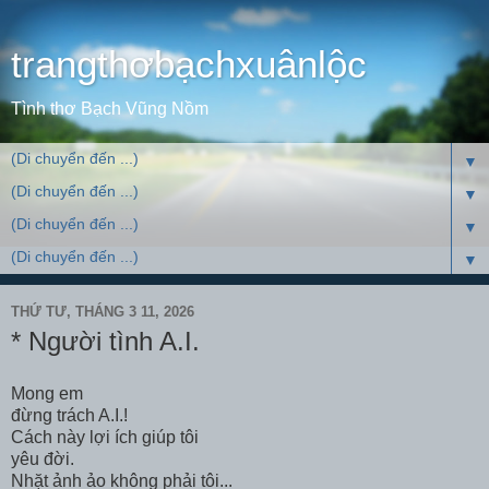
trangthơbạchxuânlộc
Tình thơ Bạch Vũng Nồm
▼
▼
▼
▼
THỨ TƯ, THÁNG 3 11, 2026
* Người tình A.I.
Mong em
đừng trách A.I.!
Cách này lợi ích giúp tôi
yêu đời.
Nhặt ảnh ảo không phải tôi...