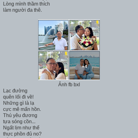
Lòng mình thầm thích
làm người đa thê.
Ảnh fb bxl
Lạc đường
quên lối đi về!
Những gì là lạ
cực mê mẩn hồn.
Thú yêu đương
tựa sóng cồn...
Ngất lịm như thể
thực phồn đủ no?